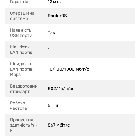
Гарантія
12 міс.
Операційна
RouterOS
система
Наявність
Так
USB порту
Кількість
1
LAN портів
Швидкість
LAN портів,
10/100/1000 Мбіт/с
Mbps
Бездротовий
802.11a/n/ac
стандарт
Робоча
5 ГГц
частота
Пропускна
здатність Wi-
867 Мбіт/c
Fi