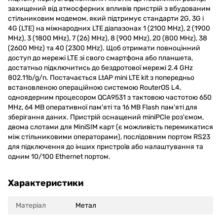
захищений від атмосферних впливів пристрій з вбудованим
стільниковим модемом, який підтримує стандарти 2G, 3G і
4G (LTE) на міжнародних LTE діапазонах 1 (2100 MHz), 2 (1900
MHz), 3 (1800 MHz), 7 (26) MHz), 8 (900 MHz), 20 (800 MHz), 38
(2600 MHz) та 40 (2300 MHz). Щоб отримати повноцінний
доступ до мережі LTE зі свого смартфона або планшета,
достатньо підключитись до бездротової мережі 2.4 GHz
802.11b/g/n. Постачається LtAP mini LTE kit з попередньо
встановленою операційною системою RouterOS L4,
одноядерним процесором QCA9531 з тактовою частотою 650
MHz, 64 МВ оперативної пам'яті та 16 МВ Flash пам'яті для
зберігання даних. Пристрій оснащений miniPCIe роз'ємом,
двома слотами для MiniSIM карт (є можливість перемикатися
між стільниковими операторами), послідовним портом RS23
для підключення до інших пристроїв або налаштування та
одним 10/100 Ethernet портом.
Характеристики
Матеріал
Метал