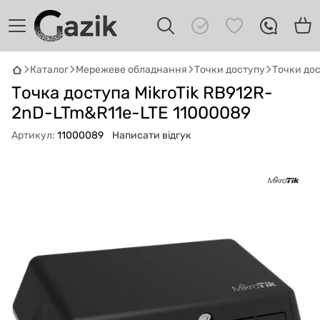
Каталог
Мережеве обладнання
Точки доступу
Точки дос
GAZIK
AI
Точка доступа MikroTik RB912R-
Онлайн · пошук техніки
2nD-LTm&R11e-LTE 11000089
Артикул:
11000089
Написати відгук
Привіт! 👋 Я Gazik AI — допоможу
підібрати вживану комп'ютерну техніку.
Що шукаєш?