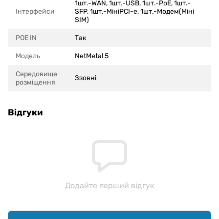
1шт.-WAN, 1шт.-USB, 1шт.-PoE, 1шт.-
Інтерфейси
SFP, 1шт.-МініPCI-e, 1шт.-Модем(Міні
SIM)
POE IN
Так
Модель
NetMetal 5
Середовище
Ззовні
розміщення
Відгуки
Додайте перший відгук