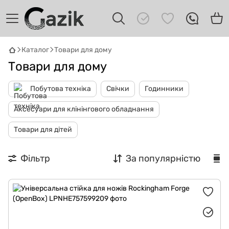
Каталог
Товари для дому
Товари для дому
Побутова техніка
Свічки
Годинники
Аксесуари для клінінгового обладнання
GAZIK
AI
Товари для дітей
Онлайн · пошук техніки
Фільтр
За популярністю
Привіт! 👋 Я Gazik AI — допоможу
підібрати вживану комп'ютерну техніку.
Що шукаєш?