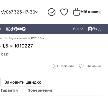
067 323-17-30
Мій кошик
Вхід
и
Укр
рес
Труба канал біла D125 1,5 м
 1,5 м 1010227
010227
Порівняти
В бажання
Замовити швидко
Гарантія
Повернення