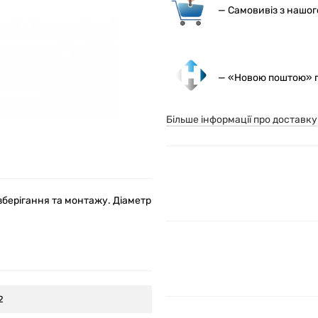
— С
амовивіз з нашо
— «Новою поштою» по
Більше інформації про доставку
зберігання та монтажу. Діаметр
2