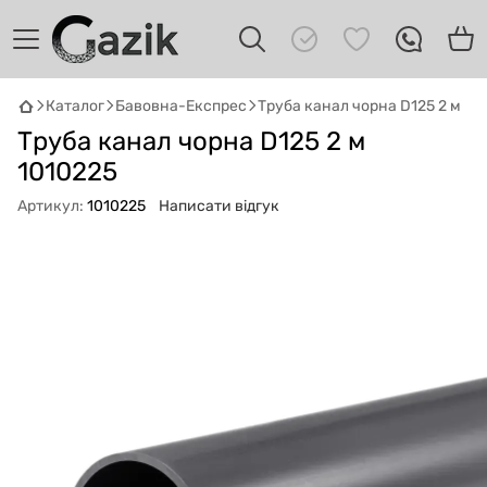
Каталог
Бавовна-Експрес
Труба канал чорна D125 2 м
GAZIK
AI
Труба канал чорна D125 2 м
Онлайн · пошук техніки
1010225
Привіт! 👋 Я Gazik AI — допоможу
Артикул:
1010225
Написати відгук
підібрати вживану комп'ютерну техніку.
Що шукаєш?