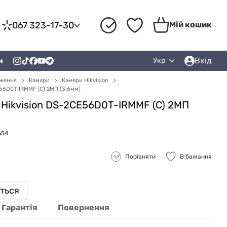
067 323-17-30
Мій кошик
Вхід
и
Укр
еження
Камери
Камери Hikvision
E56D0T-IRMMF (C) 2МП (3.6мм)
 Hikvision DS-2CE56D0T-IRMMF (C) 2МП
654
Порівняти
В бажання
иться
Гарантія
Повернення