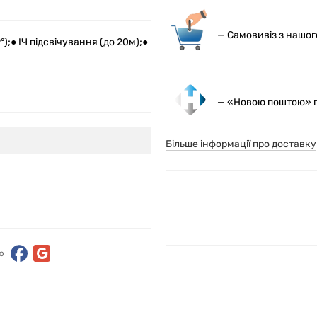
— С
амовивіз з нашо
);● ІЧ підсвічування (до 20м);●
— «Новою поштою» по
Більше інформації про доставку
ю