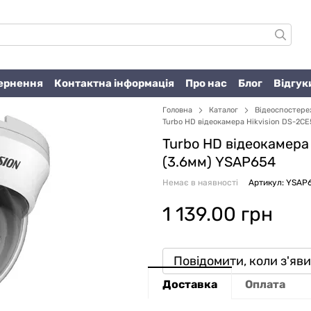
вернення
Контактна інформація
Про нас
Блог
Відгук
Головна
Каталог
Відеоспостер
Turbo HD відеокамера Hikvision DS-2C
Turbo HD відеокамера
(3.6мм) YSAP654
Немає в наявності
Артикул: YSAP
1 139.00 грн
Повідомити, коли з'яв
Доставка
Оплата