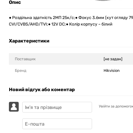
Опис
● Роздільна здатність 2МП 25к/с;● Фокус 3.6мм (кут огляду 79°
CVI/CVBS/AHD/TVI;● 12V DC;● Колір корпусу – білий
Характеристики
Поставщик
[не задан]
Бренд
Hikvision
Новий відгук або коментар
Увійти за допомого