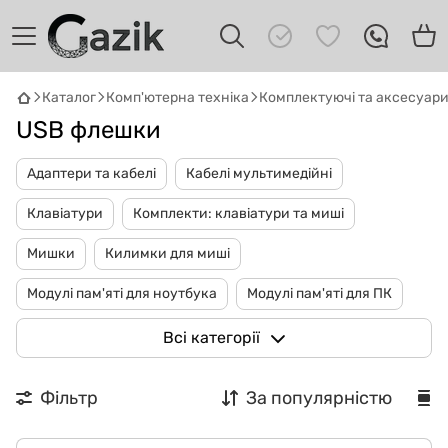
GAZIK
AI
Каталог
Комп'ютерна техніка
Комплектуючі та аксесуар
Онлайн · пошук техніки
USB флешки
Привіт! 👋 Я Gazik AI — допоможу
Адаптери та кабелі
Кабелі мультимедійні
підібрати вживану комп'ютерну техніку.
Що шукаєш?
Клавіатури
Комплекти: клавіатури та миші
Мишки
Килимки для миші
Модулі пам'яті для ноутбука
Модулі пам'яті для ПК
Накопичувачі SSD
Жорсткі диски
Всі категорії
Кишені і док-станції для жорстких дисків
Фільтр
За популярністю
USB флешки
Акустичні системи
Веб-камери