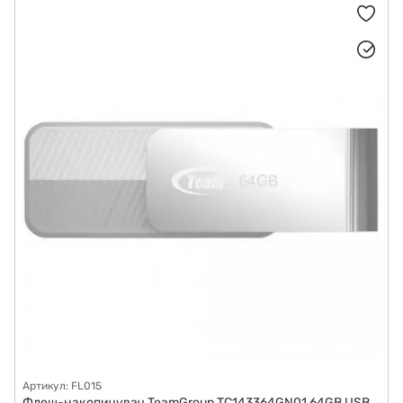
Хаби і кардридери
Сумки, рюкзаки та чохли для ноутбуків
Артикул: FL015
Флеш-накопичувач TeamGroup TC143364GN01 64GB USB