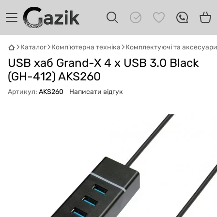
Каталог
Комп'ютерна техніка
Комплектуючі та аксесуар
GAZIK
AI
USB хаб Grand-X 4 x USB 3.0 Black
Онлайн · пошук техніки
(GH-412) AKS260
Привіт! 👋 Я Gazik AI — допоможу
Артикул:
AKS260
Написати відгук
підібрати вживану комп'ютерну техніку.
Що шукаєш?