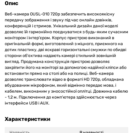
Опис
Веб-камера OUSL-010 720p забезпечить високоякісну
передачу зображення і звуку під час онлайн дзвінків,
конференцій і стримов. Унікальний дизайн даної моделі
дозволяє їй гармонійно поєднуватися з будь-яким сучасним
монітором і інтер'єром. Корпус пристрою виконаний в
оригінальній формі, виготовлений з міцного, приємного на
дотик пластику, дві яскраві горизонтальні смужки по обидві
сторони об'єктива надають камері стильний зовнішній
вигляд. Продумана конструкція пристрою дозволяє
закріпити його на моніторі за допомогою надійної кліпси або
встановити прямо на столі або на полиці. Веб-камера
дозволяє транслювати відео в форматі HD 720p, обладнана
вбудованим мікрофоном, який відмінно передає мова, і
кабелем, виконаним у зносостійкої оплітці. Довжина кабелю
- 1,2 м. Підключення до комп'ютера здійснюється через
інтерфейси USB і AUX.
Характеристики
Наявність
В наявності