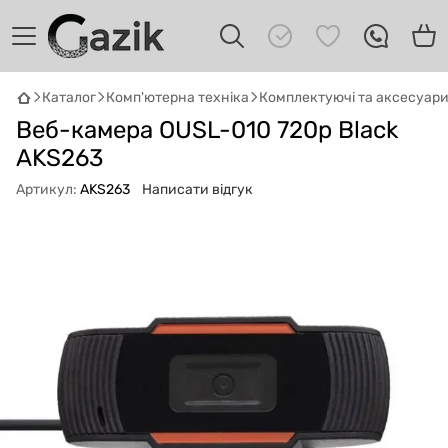
Каталог
Комп'ютерна техніка
Комплектуючі та аксесуар
GAZIK
AI
Веб-камера OUSL-010 720p Black
Онлайн · пошук техніки
AKS263
Привіт! 👋 Я Gazik AI — допоможу
Артикул:
AKS263
Написати відгук
підібрати вживану комп'ютерну техніку.
Що шукаєш?