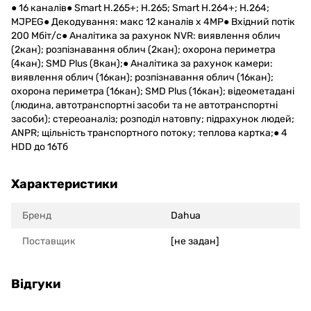
● 16 каналів● Smart H.265+; H.265; Smart H.264+; H.264;
MJPEG● Декодування: макс 12 каналів х 4MP● Вхідний потік
200 Мбіт/с● Аналітика за рахунок NVR: виявлення облич
(2кан); розпізнавання облич (2кан); охорона периметра
(4кан); SMD Plus (8кан);● Аналітика за рахунок камери:
виявлення облич (16кан); розпізнавання облич (16кан);
охорона периметра (16кан); SMD Plus (16кан); відеометадані
(людина, автотранспортні засоби та не автотранспортні
засоби); стереоаналіз; розподіл натовпу; підрахунок людей;
ANPR; щільність транспортного потоку; теплова картка;● 4
HDD до 16Тб
Характеристики
Бренд
Dahua
Поставщик
[не задан]
Відгуки