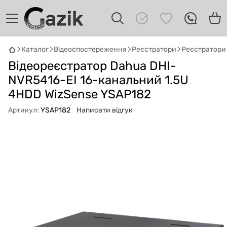
Каталог
Відеоспостереження
Реєстратори
Реєстратори
GAZIK
AI
Відеореєстратор Dahua DHI-
Онлайн · пошук техніки
NVR5416-EI 16-канальний 1.5U
4HDD WizSense YSAP182
Привіт! 👋 Я Gazik AI — допоможу
підібрати вживану комп'ютерну техніку.
Артикул:
YSAP182
Написати відгук
Що шукаєш?