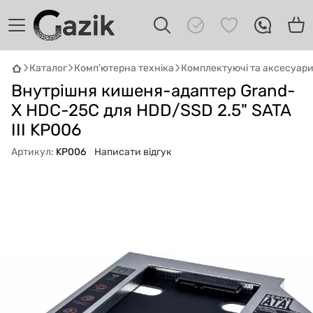
Каталог
Комп'ютерна техніка
Комплектуючі та аксесуар
GAZIK
AI
Внутрішня кишеня-адаптер Grand-
Онлайн · пошук техніки
X HDC-25C для HDD/SSD 2.5" SATA
III KP006
Привіт! 👋 Я Gazik AI — допоможу
підібрати вживану комп'ютерну техніку.
Артикул:
KP006
Написати відгук
Що шукаєш?