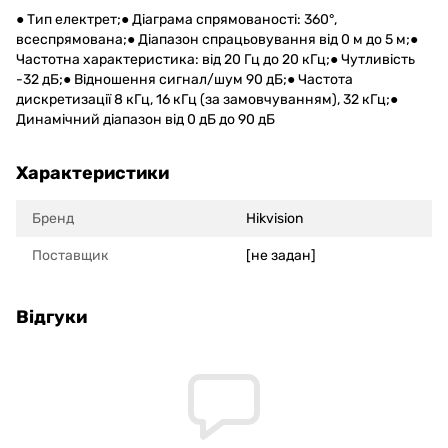
● Тип електрет;● Діаграма спрямованості: 360°,
всеспрямована;● Діапазон спрацьовування від 0 м до 5 м;●
Частотна характеристика: від 20 Гц до 20 кГц;● Чутливість
-32 дБ;● Відношення сигнал/шум 90 дБ;● Частота
дискретизації 8 кГц, 16 кГц (за замовчуванням), 32 кГц;●
Динамічний діапазон від 0 дБ до 90 дБ
Характеристики
Бренд
Hikvision
Поставщик
[не задан]
Відгуки