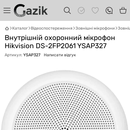
Каталог
Відеоспостереження
Зовнішні мікрофони
Зовніш
GAZIK
AI
Внутрішній охоронний мікрофон
Онлайн · пошук техніки
Hikvision DS-2FP2061 YSAP327
Привіт! 👋 Я Gazik AI — допоможу
Артикул:
YSAP327
Написати відгук
підібрати вживану комп'ютерну техніку.
Що шукаєш?