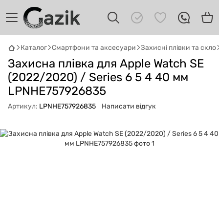
Каталог
Смартфони та аксесуари
Захисні плівки та скло
GAZIK
AI
Захисна плівка для Apple Watch SE
Онлайн · пошук техніки
(2022/2020) / Series 6 5 4 40 мм
LPNHE757926835
Привіт! 👋 Я Gazik AI — допоможу
підібрати вживану комп'ютерну техніку.
Артикул:
LPNHE757926835
Написати відгук
Що шукаєш?