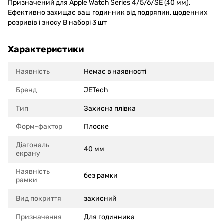
Призначений для Apple Watch Series 4/5/6/SE (40 мм).
Ефективно захищає ваш годинник від подряпин, щоденних
розривів і зносу В наборі 3 шт
Характеристики
Наявність
Немає в наявності
Бренд
JETech
Тип
Захисна плівка
Форм-фактор
Плоске
Діагональ
40 мм
екрану
Наявність
без рамки
рамки
Вид покриття
захисний
Призначення
Для годинника