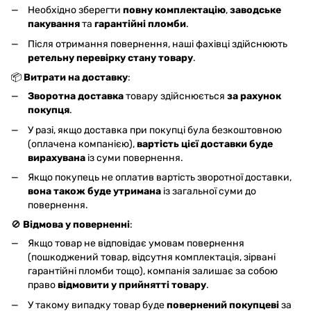
Необхідно зберегти
повну комплектацію
,
заводське
пакування
та
гарантійні пломби
.
Після отримання повернення, наші фахівці здійснюють
ретельну перевірку стану товару
.
📦
Витрати на доставку
:
Зворотна доставка
товару здійснюється
за рахунок
покупця
.
У разі, якщо доставка при покупці була безкоштовною
(оплачена компанією),
вартість цієї доставки буде
вирахувана
із суми повернення.
Якщо покупець не оплатив вартість зворотної доставки,
вона також буде утримана
із загальної суми до
повернення.
🚫
Відмова у поверненні
:
Якщо товар не відповідає умовам повернення
(пошкоджений товар, відсутня комплектація, зірвані
гарантійні пломби тощо), компанія залишає за собою
право
відмовити у прийнятті товару
.
У такому випадку товар буде
повернений покупцеві
за