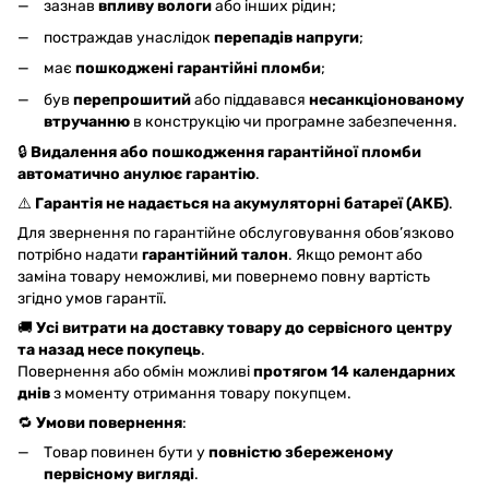
зазнав
впливу вологи
або інших рідин;
постраждав унаслідок
перепадів напруги
;
має
пошкоджені гарантійні пломби
;
був
перепрошитий
або піддавався
несанкціонованому
втручанню
в конструкцію чи програмне забезпечення.
🔒
Видалення або пошкодження гарантійної пломби
автоматично анулює гарантію
.
⚠️
Гарантія не надається на акумуляторні батареї (АКБ)
.
Для звернення по гарантійне обслуговування обов’язково
потрібно надати
гарантійний талон
. Якщо ремонт або
заміна товару неможливі, ми повернемо повну вартість
згідно умов гарантії.
🚚
Усі витрати на доставку товару до сервісного центру
та назад несе покупець
.
Повернення або обмін можливі
протягом 14 календарних
днів
з моменту отримання товару покупцем.
🔁
Умови повернення
:
Товар повинен бути у
повністю збереженому
первісному вигляді
.