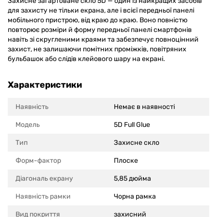
Захисне загартоване скло 5D — один із найкращих засобів
для захисту не тільки екрана, але і всієї передньої панелі
мобільного пристрою, від краю до краю. Воно повністю
повторює розміри й форму передньої панелі смартфонів
навіть зі скругленими краями та забезпечує повноцінний
захист, не залишаючи помітних проміжків, повітряних
бульбашок або слідів клейового шару на екрані.
Характеристики
Наявність
Немає в наявності
Модель
5D Full Glue
Тип
Захисне скло
Форм-фактор
Плоске
Діагональ екрану
5,85 дюйма
Наявність рамки
Чорна рамка
Вид покриття
захисний