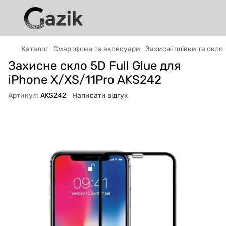
Каталог
Смартфони та аксесуари
Захисні плівки та скло
Захисне скло 5D Full Glue для
GAZIK
AI
Онлайн · пошук техніки
iPhone X/XS/11Pro AKS242
Артикул:
AKS242
Написати відгук
Привіт! 👋 Я Gazik AI — допоможу
підібрати вживану комп'ютерну техніку.
Що шукаєш?