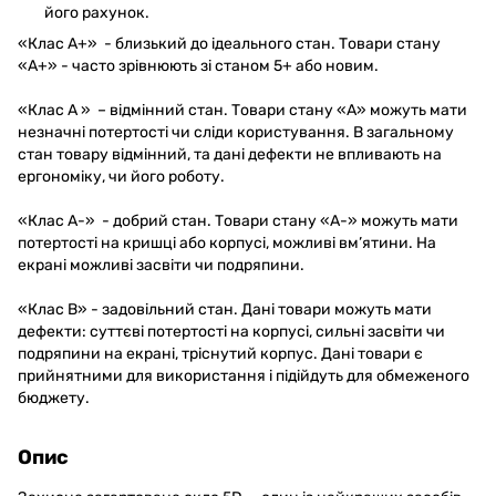
його рахунок.
«Клас A+» - близький до ідеального стан. Товари стану
«А+» - часто зрівнюють зі станом 5+ або новим.
«Клас A » – відмінний стан. Товари стану «А» можуть мати
незначні потертості чи сліди користування. В загальному
стан товару відмінний, та дані дефекти не впливають на
ергономіку, чи його роботу.
«Клас A-» - добрий стан. Товари стану «А-» можуть мати
потертості на кришці або корпусі, можливі вм’ятини. На
екрані можливі засвіти чи подряпини.
«Клас B» - задовільний стан. Дані товари можуть мати
дефекти: суттєві потертості на корпусі, сильні засвіти чи
подряпини на екрані, тріснутий корпус. Дані товари є
прийнятними для використання і підійдуть для обмеженого
бюджету.
Опис