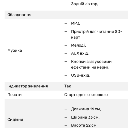
Задній ліхтар,
Обладнання
MP3,
Пристрій для читання SD-
карт
Мелодії,
Музика
AUX вхід,
Кнопки зі звуковими
ефектами на кермі
,
USB-вхід,
Індикатор живлення
Так
Почати
Старт однією кнопкою
Довжина 16 см,
Ширина 33 см,
Сидіння
Висота 22 см