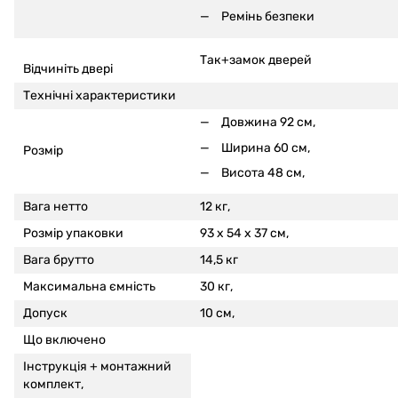
Ремінь безпеки
Так+замок дверей
Відчиніть двері
Технічні характеристики
Довжина 92 см,
Ширина 60 см,
Розмір
Висота 48 см,
Вага нетто
12 кг,
Розмір упаковки
93 x 54 x 37 см,
Вага брутто
14,5 кг
Максимальна ємність
30 кг,
Допуск
10 см,
Що включено
Інструкція +
монтажний
комплект,