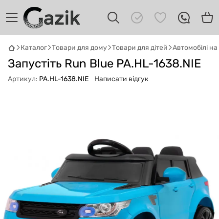
Каталог
Товари для дому
Товари для дітей
Автомобілі н
Запустіть Run Blue PA.HL-1638.NIE
GAZIK
AI
Онлайн · пошук техніки
Артикул:
PA.HL-1638.NIE
Написати відгук
Привіт! 👋 Я Gazik AI — допоможу
підібрати вживану комп'ютерну техніку.
Що шукаєш?