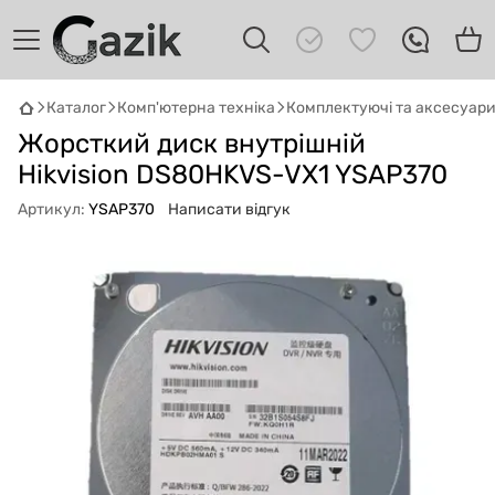
Каталог
Комп'ютерна техніка
Комплектуючі та аксесуар
GAZIK
AI
Жорсткий диск внутрішній
Онлайн · пошук техніки
Hikvision DS80HKVS-VX1 YSAP370
Привіт! 👋 Я Gazik AI — допоможу
Артикул:
YSAP370
Написати відгук
підібрати вживану комп'ютерну техніку.
Що шукаєш?