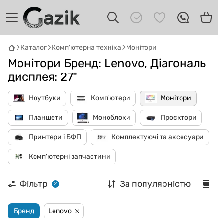
Каталог
Комп'ютерна техніка
Монітори
Монітори Бренд: Lenovo, Діагональ
GAZIK
AI
Онлайн · пошук техніки
дисплея: 27"
Привіт! 👋 Я Gazik AI — допоможу
Ноутбуки
Комп'ютери
Монітори
підібрати вживану комп'ютерну техніку.
Що шукаєш?
Планшети
Моноблоки
Проєктори
Принтери і БФП
Комплектуючі та аксесуари
Комп'ютерні запчастини
Фільтр
За популярністю
2
Бренд
Lenovo