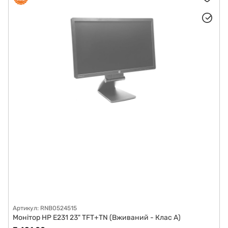
Артикул: RNB0524515
Монітор HP E231 23" TFT+TN (Вживаний - Клас A)