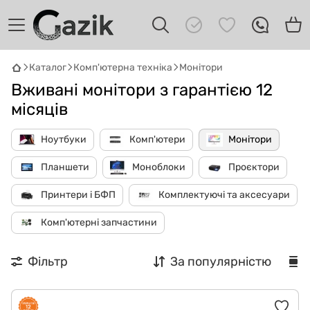
Каталог
Комп'ютерна техніка
Монітори
Вживані монітори з гарантією 12
місяців
Ноутбуки
Комп'ютери
Монітори
GAZIK
AI
Планшети
Моноблоки
Проєктори
Онлайн · пошук техніки
Принтери і БФП
Комплектуючі та аксесуари
Привіт! 👋 Я Gazik AI — допоможу
Комп'ютерні запчастини
підібрати вживану комп'ютерну техніку.
Що шукаєш?
Фільтр
За популярністю