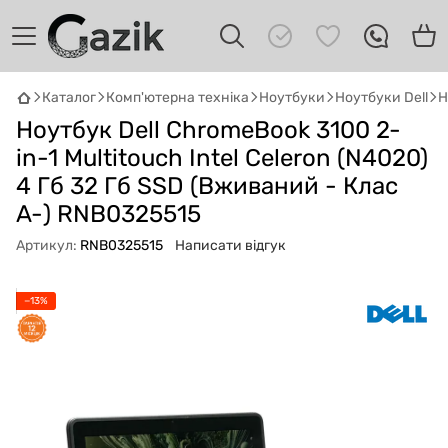
Каталог
Комп'ютерна техніка
Ноутбуки
Ноутбуки Dell
Н
Ноутбук Dell ChromeBook 3100 2-
GAZIK
AI
Онлайн · пошук техніки
in-1 Multitouch Intel Celeron (N4020)
4 Гб 32 Гб SSD (Вживаний - Клас
Привіт! 👋 Я Gazik AI — допоможу
A-) RNB0325515
підібрати вживану комп'ютерну техніку.
Що шукаєш?
Артикул:
RNB0325515
Написати відгук
−13%