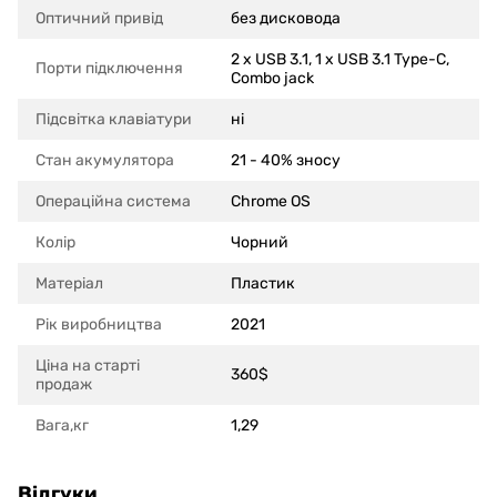
Оптичний привід
без дисковода
2 x USB 3.1, 1 x USB 3.1 Type-C,
Порти підключення
Combo jack
Підсвітка клавіатури
ні
Стан акумулятора
21 - 40% зносу
Операційна система
Chrome OS
Колір
Чорний
Матеріал
Пластик
Рік виробництва
2021
Ціна на старті
360$
продаж
Вага,кг
1,29
Відгуки