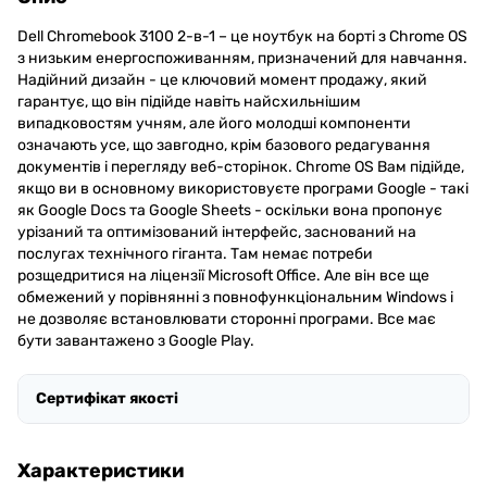
Dell Chromebook 3100 2-в-1 – це ноутбук на борті з Chrome OS
з низьким енергоспоживанням, призначений для навчання.
Надійний дизайн - це ключовий момент продажу, який
гарантує, що він підійде навіть найсхильнішим
випадковостям учням, але його молодші компоненти
означають усе, що завгодно, крім базового редагування
документів і перегляду веб-сторінок. Chrome OS Вам підійде,
якщо ви в основному використовуєте програми Google - такі
як Google Docs та Google Sheets - оскільки вона пропонує
урізаний та оптимізований інтерфейс, заснований на
послугах технічного гіганта. Там немає потреби
розщедритися на ліцензії Microsoft Office. Але він все ще
обмежений у порівнянні з повнофункціональним Windows і
не дозволяє встановлювати сторонні програми. Все має
бути завантажено з Google Play.
Сертифікат якості
Характеристики