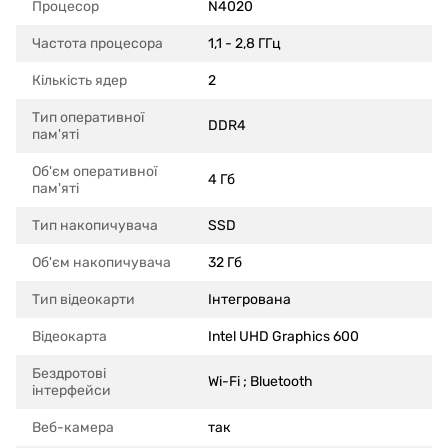
Процесор
N4020
Частота процесора
1,1 - 2,8 ГГц
Кількість ядер
2
Тип оперативної
DDR4
пам'яті
Об'єм оперативної
4 Гб
пам'яті
Тип накопичувача
SSD
Об'єм накопичувача
32 Гб
Тип відеокарти
Інтегрована
Відеокарта
Intel UHD Graphics 600
Бездротові
Wi-Fi ; Bluetooth
інтерфейси
Веб-камера
так