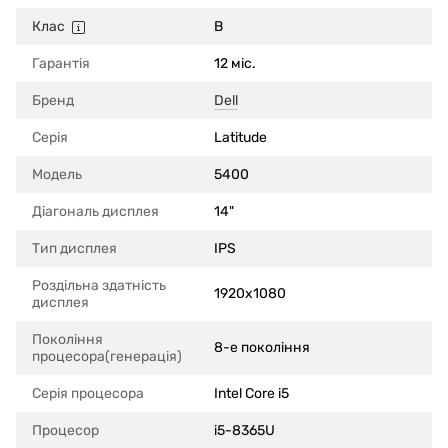
Клас
B
Гарантія
12 міс.
Бренд
Dell
Серія
Latitude
Модель
5400
Діагональ дисплея
14"
Тип дисплея
IPS
Роздільна здатність
1920x1080
дисплея
Покоління
8-е покоління
процесора(генерація)
Серія процесора
Intel Core i5
Процесор
i5-8365U