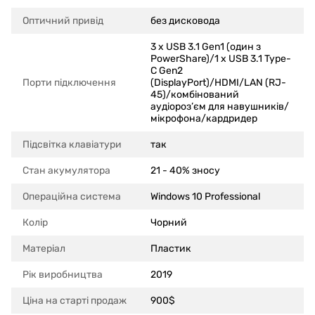
Оптичний привід
без дисковода
3 x USB 3.1 Gen1 (один з
PowerShare)/1 x USB 3.1 Type-
C Gen2
Порти підключення
(DisplayPort)/HDMI/LAN (RJ-
45)/комбінований
аудіороз’єм для навушників/
мікрофона/кардридер
Підсвітка клавіатури
так
Стан акумулятора
21 - 40% зносу
Операційна система
Windows 10 Professional
Колір
Чорний
Матеріал
Пластик
Рік виробництва
2019
Ціна на старті продаж
900$