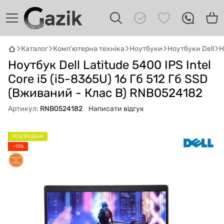
Каталог
Комп'ютерна техніка
Ноутбуки
Ноутбуки Dell
Н
Ноутбук Dell Latitude 5400 IPS Intel
GAZIK
AI
Онлайн · пошук техніки
Core i5 (i5-8365U) 16 Гб 512 Гб SSD
(Вживаний - Клас B) RNB0524182
Привіт! 👋 Я Gazik AI — допоможу
Артикул:
RNB0524182
Написати відгук
підібрати вживану комп'ютерну техніку.
Що шукаєш?
РОЗПРОДАЖ
−13%