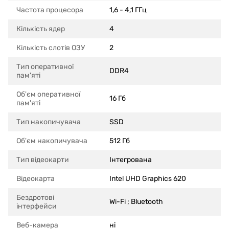
Частота процесора
1,6 - 4,1 ГГц
Кількість ядер
4
Кількість слотів ОЗУ
2
Тип оперативної
DDR4
пам'яті
Об'єм оперативної
16 Гб
пам'яті
Тип накопичувача
SSD
Об'єм накопичувача
512 Гб
Тип відеокарти
Інтегрована
Відеокарта
Intel UHD Graphics 620
Бездротові
Wi-Fi ; Bluetooth
інтерфейси
Веб-камера
ні