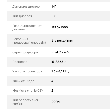
Діагональ дисплея
14"
Тип дисплея
IPS
Роздільна здатність
1920x1080
дисплея
Покоління
8-е покоління
процесора(генерація)
Серія процесора
Intel Core i5
Процесор
i5-8365U
Частота процесора
1,6 - 4,1 ГГц
Кількість ядер
4
Кількість слотів ОЗУ
2
Тип оперативної
DDR4
пам'яті