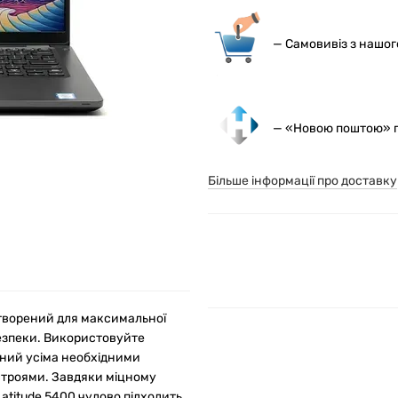
— С
амовивіз з нашо
— «Новою поштою» по
Більше інформації про доставку
 створений для максимальної
безпеки. Використовуйте
ений усіма необхідними
строями. Завдяки міцному
Latitude 5400 чудово підходить