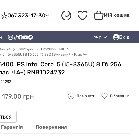
067 323-17-30
Мій кошик
Вхід
и
Укр
ехніка
Ноутбуки
Ноутбуки Dell
re i5 (i5-8365U) 8 Гб 256 Гб SSD (Вживаний - Клас A-)
5400 IPS Intel Core i5 (i5-8365U) 8 Гб 256
лас
A-) RNB1024232
024232
 179.00 грн
Порівняти
В бажання
иться
Гарантія
Повернення