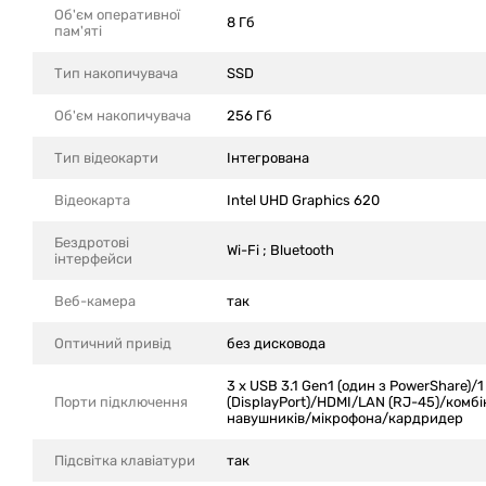
Об'єм оперативної
8 Гб
пам'яті
Тип накопичувача
SSD
Об'єм накопичувача
256 Гб
Тип відеокарти
Інтегрована
Відеокарта
Intel UHD Graphics 620
Бездротові
Wi-Fi ; Bluetooth
інтерфейси
Веб-камера
так
Оптичний привід
без дисковода
3 x USB 3.1 Gen1 (один з PowerShare)/1
Порти підключення
(DisplayPort)/HDMI/LAN (RJ-45)/комбі
навушників/мікрофона/кардридер
Підсвітка клавіатури
так