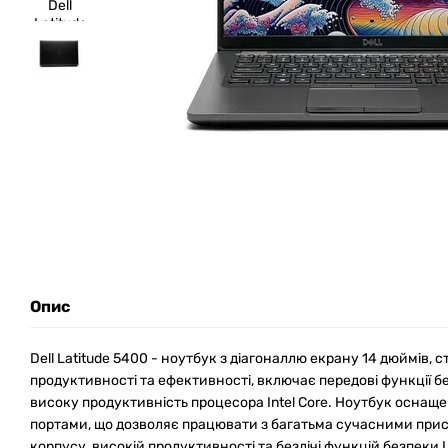
Опис
Dell Latitude 5400 - ноутбук з діагоналлю екрану 14 дюймів,
продуктивності та ефективності, включає передові функції 
високу продуктивність процесора Intel Core. Ноутбук оснащ
портами, що дозволяє працювати з багатьма сучасними при
корпусу, високій продуктивності та безлічі функцій безпеки 