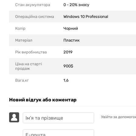
Стан акумулятора
0 - 20% зносу
Операційна система
Windows 10 Professional
Колір
Чорний
Матеріал
Пластик
Рік виробництва
2019
Ціна на старті
900$
продаж
Вага,кг
1,6
Новий відгук або коментар
Увійти за допомого