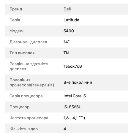
Бренд
Dell
Серія
Latitude
Модель
5400
Діагональ дисплея
14"
Тип дисплея
TN
Роздільна здатність
1366x768
дисплея
Покоління
8-е покоління
процесора(генерація)
Серія процесора
Intel Core i5
Процесор
i5-8365U
Частота процесора
1,6 - 4,1 ГГц
Кількість ядер
4