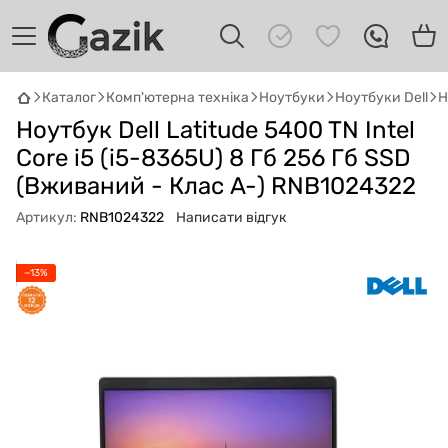
Каталог
Комп'ютерна техніка
Ноутбуки
Ноутбуки Dell
Н
Ноутбук Dell Latitude 5400 TN Intel
GAZIK
AI
Онлайн · пошук техніки
Core i5 (i5-8365U) 8 Гб 256 Гб SSD
(Вживаний - Клас A-) RNB1024322
Привіт! 👋 Я Gazik AI — допоможу
Артикул:
RNB1024322
Написати відгук
підібрати вживану комп'ютерну техніку.
Що шукаєш?
−13%