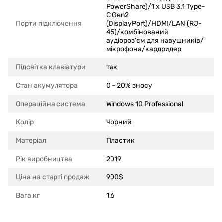
PowerShare)/1 x USB 3.1 Type-
C Gen2
Порти підключення
(DisplayPort)/HDMI/LAN (RJ-
45)/комбінований
аудіороз’єм для навушників/
мікрофона/кардридер
Підсвітка клавіатури
так
Стан акумулятора
0 - 20% зносу
Операційна система
Windows 10 Professional
Колір
Чорний
Матеріал
Пластик
Рік виробництва
2019
Ціна на старті продаж
900$
Вага,кг
1,6