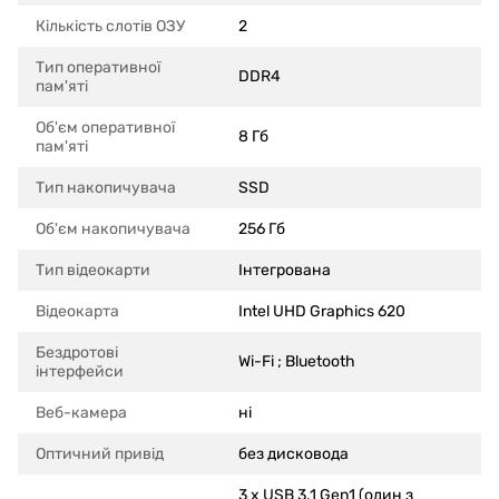
Кількість слотів ОЗУ
2
Тип оперативної
DDR4
пам'яті
Об'єм оперативної
8 Гб
пам'яті
Тип накопичувача
SSD
Об'єм накопичувача
256 Гб
Тип відеокарти
Інтегрована
Відеокарта
Intel UHD Graphics 620
Бездротові
Wi-Fi ; Bluetooth
інтерфейси
Веб-камера
ні
Оптичний привід
без дисковода
3 x USB 3.1 Gen1 (один з