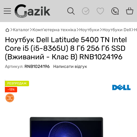
Каталог
Комп'ютерна техніка
Ноутбуки
Ноутбуки Dell
Н
Ноутбук Dell Latitude 5400 TN Intel
GAZIK
AI
Онлайн · пошук техніки
Core i5 (i5-8365U) 8 Гб 256 Гб SSD
(Вживаний - Клас B) RNB1024196
Привіт! 👋 Я Gazik AI — допоможу
Артикул:
RNB1024196
Написати відгук
підібрати вживану комп'ютерну техніку.
Що шукаєш?
РОЗПРОДАЖ
−13%