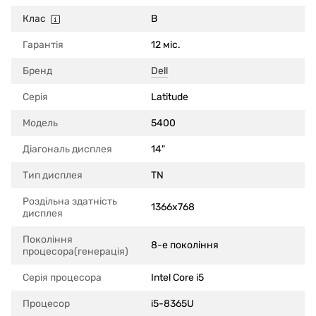
Клас
B
Гарантія
12 міс.
Бренд
Dell
Серія
Latitude
Модель
5400
Діагональ дисплея
14"
Тип дисплея
TN
Роздільна здатність
1366x768
дисплея
Покоління
8-е покоління
процесора(генерація)
Серія процесора
Intel Core i5
Процесор
i5-8365U