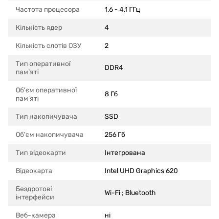
Частота процесора
1,6 - 4,1 ГГц
Кількість ядер
4
Кількість слотів ОЗУ
2
Тип оперативної
DDR4
пам'яті
Об'єм оперативної
8 Гб
пам'яті
Тип накопичувача
SSD
Об'єм накопичувача
256 Гб
Тип відеокарти
Інтегрована
Відеокарта
Intel UHD Graphics 620
Бездротові
Wi-Fi ; Bluetooth
інтерфейси
Веб-камера
ні