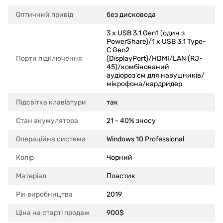
Оптичний привід
без дисковода
3 x USB 3.1 Gen1 (один з
PowerShare)/1 x USB 3.1 Type-
C Gen2
Порти підключення
(DisplayPort)/HDMI/LAN (RJ-
45)/комбінований
аудіороз’єм для навушників/
мікрофона/кардридер
Підсвітка клавіатури
так
Стан акумулятора
21 - 40% зносу
Операційна система
Windows 10 Professional
Колір
Чорний
Матеріал
Пластик
Рік виробництва
2019
Ціна на старті продаж
900$