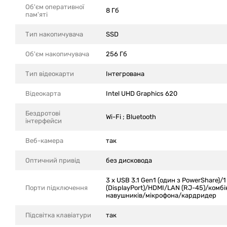
Об'єм оперативної
8 Гб
пам'яті
Тип накопичувача
SSD
Об'єм накопичувача
256 Гб
Тип відеокарти
Інтегрована
Відеокарта
Intel UHD Graphics 620
Бездротові
Wi-Fi ; Bluetooth
інтерфейси
Веб-камера
так
Оптичний привід
без дисковода
3 x USB 3.1 Gen1 (один з PowerShare)/1
Порти підключення
(DisplayPort)/HDMI/LAN (RJ-45)/комбі
навушників/мікрофона/кардридер
Підсвітка клавіатури
так