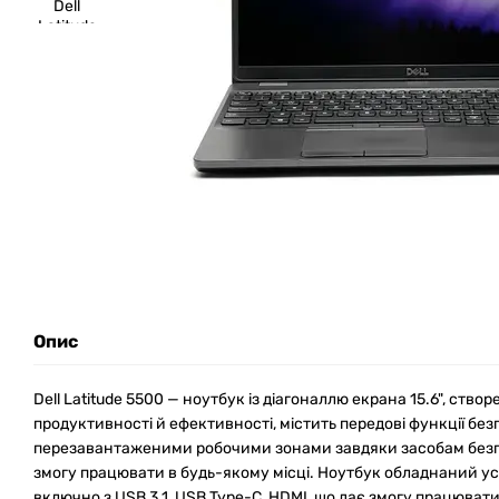
Опис
Dell Latitude 5500 — ноутбук із діагоналлю екрана 15.6", ств
продуктивності й ефективності, містить передові функції бе
перезавантаженими робочими зонами завдяки засобам безпр
змогу працювати в будь-якому місці. Ноутбук обладнаний у
включно з USB 3.1, USB Type-C, HDMI, що дає змогу працюват