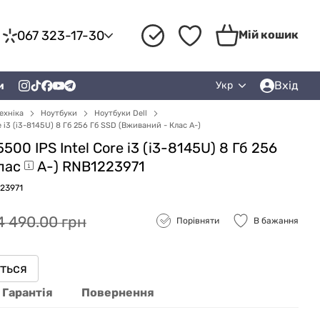
067 323-17-30
Мій кошик
Вхід
и
Укр
ехніка
Ноутбуки
Ноутбуки Dell
re i3 (i3-8145U) 8 Гб 256 Гб SSD (Вживаний - Клас A-)
5500 IPS Intel Core i3 (i3-8145U) 8 Гб 256
лас
A-) RNB1223971
23971
4 490.00 грн
Порівняти
В бажання
иться
Гарантія
Повернення