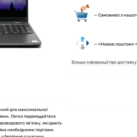
— С
амовивіз з нашо
— «Новою поштою» по
Більше інформації про доставку
орений для максимальної
зпеки. Легко переміщайтеся
оводового зв'язку, які дають
сіма необхідними портами,
и з безліччю сучасних