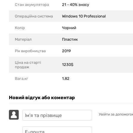
Стан акумулятора
21 - 40% зносу
Операційна система
Windows 10 Professional
Колір
Чорний
Матеріал
Пластик
Рік виробництва
2019
Ціна на старті
1230$
продаж
Вага,кг
1,82
Новий відгук або коментар
Увійти за допомого