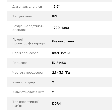
Діагональ дисплея
15,6"
Тип дисплея
IPS
Роздільна здатність
1920x1080
дисплея
Покоління
8-е покоління
процесора(генерація)
Серія процесора
Intel Core i3
Процесор
i3-8145U
Частота процесора
2,1 - 3,9 ГГц
Кількість ядер
2
Кількість слотів ОЗУ
2
Тип оперативної
DDR4
пам'яті