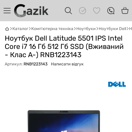
Каталог
Комп'ютерна техніка
Ноутбуки
Ноутбуки Dell
Н
Ноутбук Dell Latitude 5501 IPS Intel
GAZIK
AI
Онлайн · пошук техніки
Core i7 16 Гб 512 Гб SSD (Вживаний
- Клас A-) RNB1223143
Привіт! 👋 Я Gazik AI — допоможу
Артикул:
RNB1223143
Написати відгук
підібрати вживану комп'ютерну техніку.
Що шукаєш?