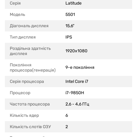
Серія
Latitude
Модель
5501
Діагональ дисплея
15,6"
Тип дисплея
IPS
Роздільна здатність
1920x1080
дисплея
Покоління
9-е покоління
процесора(генерація)
Серія процесора
Intel Core i7
Процесор
i7-9850H
Частота процесора
2,6 - 4,6 ГГц
Кількість ядер
6
Кількість слотів ОЗУ
2