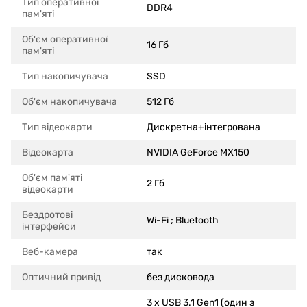
Тип оперативної
DDR4
пам'яті
Об'єм оперативної
16 Гб
пам'яті
Тип накопичувача
SSD
Об'єм накопичувача
512 Гб
Тип відеокарти
Дискретна+інтегрована
Відеокарта
NVIDIA GeForce MX150
Об'єм пам'яті
2 Гб
відеокарти
Бездротові
Wi-Fi ; Bluetooth
інтерфейси
Веб-камера
так
Оптичний привід
без дисковода
3 x USB 3.1 Gen1 (один з