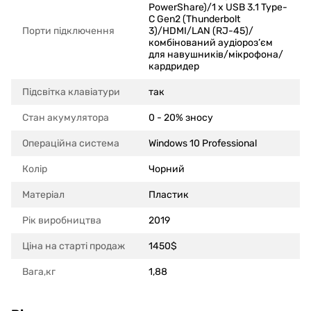
PowerShare)/1 x USB 3.1 Type-
C Gen2 (Thunderbolt
Порти підключення
3)/HDMI/LAN (RJ-45)/
комбінований аудіороз’єм
для навушників/мікрофона/
кардридер
Підсвітка клавіатури
так
Стан акумулятора
0 - 20% зносу
Операційна система
Windows 10 Professional
Колір
Чорний
Матеріал
Пластик
Рік виробництва
2019
Ціна на старті продаж
1450$
Вага,кг
1,88