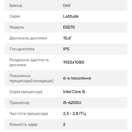
Бренд
Dell
Серія
Latitude
Модель
E5570
Діагональ дисплея
15,6"
Тип дисплея
IPS
Роздільна здатність
1920x1080
дисплея
Покоління
6-е покоління
процесора(генерація)
Серія процесора
Intel Core i5
Процесор
i5-6200U
Частота процесора
2,3 - 2,8 ГГц
Кількість ядер
2