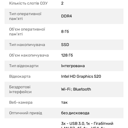
Кількість слотів ОЗУ
2
Тип оперативної
DDR4
пам'яті
Об'єм оперативної
8 Гб
пам'яті
Тип накопичувача
SSD
Об'єм накопичувача
128 Гб
Тип відеокарти
Інтегрована
Відеокарта
Intel HD Graphics 520
Бездротові
Wi-Fi ; Bluetooth
інтерфейси
Веб-камера
так
Оптичний привід
без дисковода
3x - USB 3.0, 1x - Гігабітний