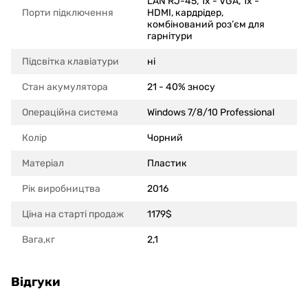
LAN RJ-45, 1x - VGA, 1x -
Порти підключення
HDMI, кардрідер,
комбінований роз’єм для
гарнітури
Підсвітка клавіатури
ні
Стан акумулятора
21 - 40% зносу
Операційна система
Windows 7/8/10 Professional
Колір
Чорний
Матеріал
Пластик
Рік виробництва
2016
Ціна на старті продаж
1179$
Вага,кг
2,1
Відгуки