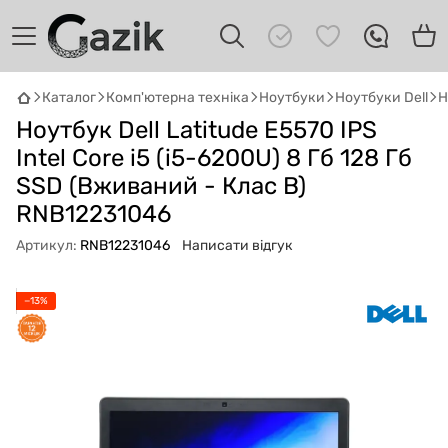
Каталог
Комп'ютерна техніка
Ноутбуки
Ноутбуки Dell
Н
Ноутбук Dell Latitude E5570 IPS
GAZIK
AI
Онлайн · пошук техніки
Intel Core i5 (i5-6200U) 8 Гб 128 Гб
SSD (Вживаний - Клас B)
Привіт! 👋 Я Gazik AI — допоможу
RNB12231046
підібрати вживану комп'ютерну техніку.
Що шукаєш?
Артикул:
RNB12231046
Написати відгук
−13%