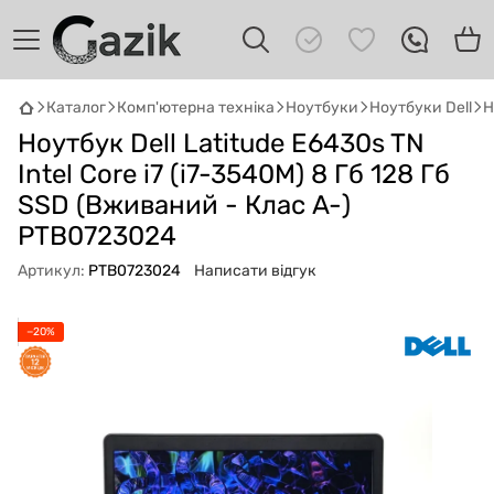
Каталог
Комп'ютерна техніка
Ноутбуки
Ноутбуки Dell
Н
Ноутбук Dell Latitude E6430s TN
GAZIK
AI
Онлайн · пошук техніки
Intel Core i7 (i7-3540M) 8 Гб 128 Гб
SSD (Вживаний - Клас A-)
Привіт! 👋 Я Gazik AI — допоможу
PTB0723024
підібрати вживану комп'ютерну техніку.
Що шукаєш?
Артикул:
PTB0723024
Написати відгук
−20%