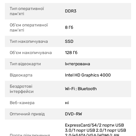
Тип оперативної
DDR3
пам'яті
Об'єм оперативної
8 Гб
пам'яті
Тип накопичувача
SSD
Об'єм накопичувача
128 Гб
Тип відеокарти
Інтегрована
Відеокарта
Intel HD Graphics 4000
Бездротові
Wi-Fi ; Bluetooth
інтерфейси
Веб-камера
ні
Оптичний привід
DVD-RW
ExpressCard/54/2 порти USB
3.0/1 порт USB 2.0/1 порт USB
Порти підключення
2.0/eSATA/VGA/HDMI/LAN