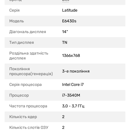
Серія
Latitude
Модель
E6430s
Діагональ дисплея
14"
Тип дисплея
TN
Роздільна здатність
1366x768
дисплея
Покоління
3-е покоління
процесора(генерація)
Серія процесора
Intel Core i7
Процесор
i7-3540M
Частота процесора
3,0 - 3,7 ГГц
Кількість ядер
2
Кількість слотів ОЗУ
2