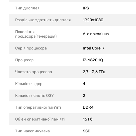
Тип дисплея
IPS
Роздільна здатність дисплея
1920x1080
Покоління
6-е покоління
процесора(генерація)
Серія процесора
Intel Core i7
Процесор
i7-6820HQ
Частота процесора
2,7 - 3,6 ГГц
Кількість ядер
4
Кількість слотів ОЗУ
2
Тип оперативної пам'яті
DDR4
Об'єм оперативної пам'яті
16 Гб
Тип накопичувача
SSD