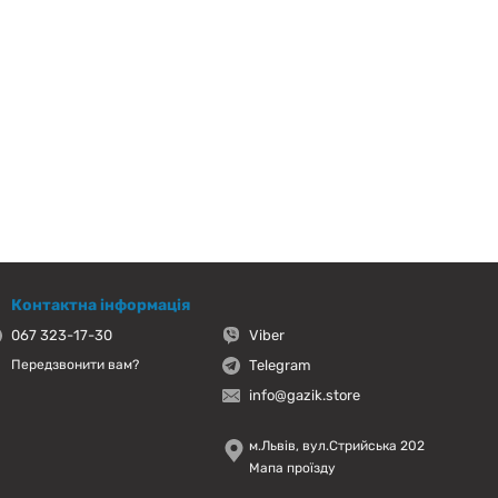
Контактна інформація
067 323-17-30
Viber
Telegram
Передзвонити вам?
info@gazik.store
м.Львів, вул.Стрийська 202
Мапа проїзду