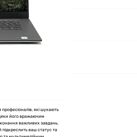
я професіоналів, які шукають
вдяки його вражаючим
виконання важливих завдань.
й підкреслить ваш статус та
ою та мультимедійним