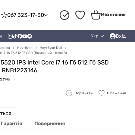
067 323-17-30
Мій кошик
Вхід
и
Укр
ехніка
Ноутбуки
Ноутбуки Dell
re i7 16 Гб 512 Гб SSD (Вживаний - Клас B)
5520 IPS Intel Core i7 16 Гб 512 Гб SSD
) RNB1223146
223146
Порівняти
В бажання
иться
Гарантія
Повернення