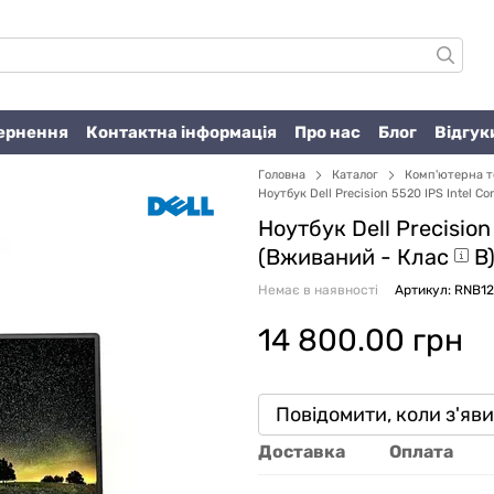
вернення
Контактна інформація
Про нас
Блог
Відгук
Головна
Каталог
Комп'ютерна т
Ноутбук Dell Precision 5520 IPS Intel Co
Ноутбук Dell Precision 
(Вживаний -
Клас
B
Немає в наявності
Артикул: RNB1
14 800.00 грн
Повідомити, коли з'яв
Доставка
Оплата