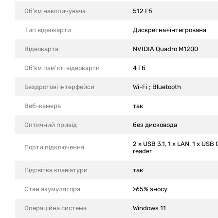
Об'єм накопичувача
512 Гб
Тип відеокарти
Дискретна+інтегрована
Відеокарта
NVIDIA Quadro M1200
Об'єм пам'яті відеокарти
4 Гб
Бездротові інтерфейси
Wi-Fi ; Bluetooth
Веб-камера
так
Оптичний привід
без дисковода
2 x USB 3.1, 1 x LAN, 1 x USB 
Порти підключення
reader
Підсвітка клавіатури
так
Стан акумулятора
>65% зносу
Операційна система
Windows 11