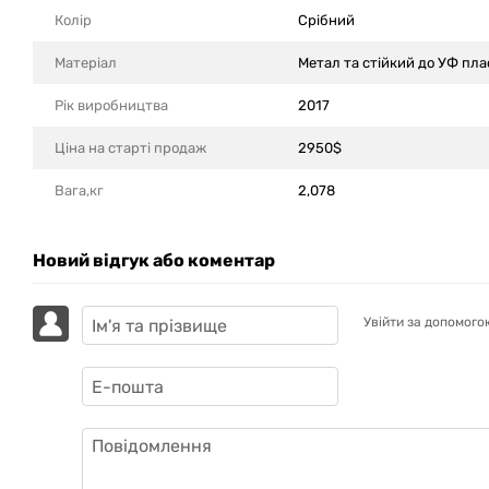
Колір
Срібний
Матеріал
Метал та стійкий до УФ пл
Рік виробництва
2017
Ціна на старті продаж
2950$
Вага,кг
2,078
Новий відгук або коментар
Увійти за допомого
GAZIK
AI