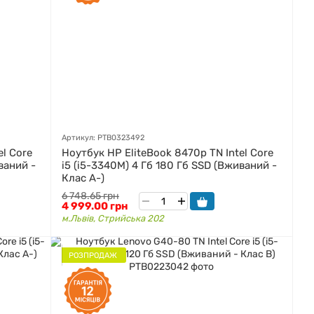
Артикул: PTB0323492
el Core
Ноутбук HP EliteBook 8470p TN Intel Core
ваний -
i5 (i5-3340M) 4 Гб 180 Гб SSD (Вживаний -
Клас A-)
6 748.65 грн
4 999.00 грн
м.Львів, Стрийська 202
РОЗПРОДАЖ