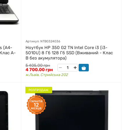
Артикул: NTB0324036
s (A4-
Ноутбук HP 350 G2 TN Intel Core i3 (i3-
 Клас A-
5010U) 8 Гб 128 Гб SSD (Вживаний - Клас
B без акумулятора)
5 405.00 грн
4 700.00 грн
м.Львів, Стрийська 202
РОЗПРОДАЖ