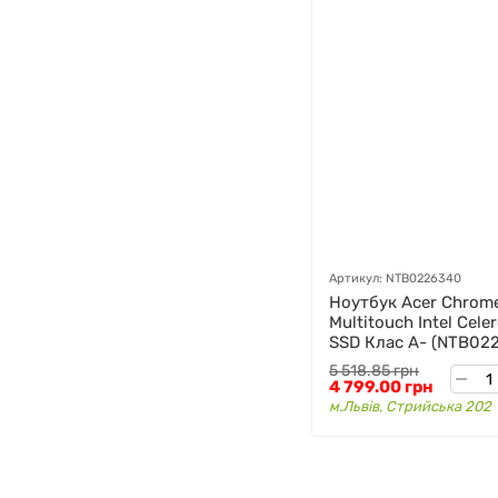
Артикул: NTB0226340
Ноутбук Acer Chrome
Multitouch Intel Cele
GAZIK
AI
SSD Клас A- (NTB02
Онлайн · пошук техніки
5 518.85 грн
4 799.00 грн
Привіт! 👋 Я Gazik AI — допоможу
м.Львів, Стрийська 202
підібрати вживану комп'ютерну
техніку. Що шукаєш?