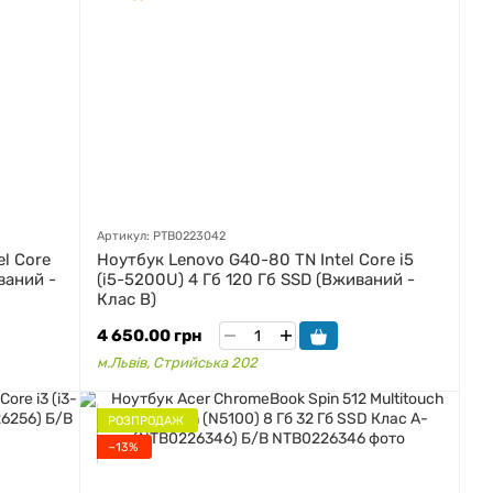
Артикул: PTB0223042
el Core
Ноутбук Lenovo G40-80 TN Intel Core i5
ваний -
(i5-5200U) 4 Гб 120 Гб SSD (Вживаний -
Клас B)
4 650.00 грн
м.Львів, Стрийська 202
РОЗПРОДАЖ
−13%