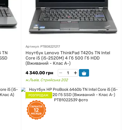
Артикул: PTB08221217
4 TN
Ноутбук Lenovo ThinkPad T420s TN Intel
 SSD
Core i5 (i5-2520M) 4 Гб 500 Гб HDD
(Вживаний - Клас A-)
4 340.00 грн
м.Львів, Стрийська 202
РОЗПРОДАЖ