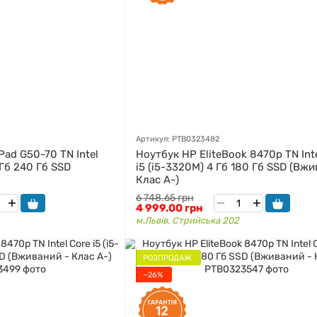
Артикул: PTB0323482
Pad G50-70 TN Intel
Ноутбук HP EliteBook 8470p TN Int
 Гб 240 Гб SSD
i5 (i5-3320M) 4 Гб 180 Гб SSD (Вжи
Клас A-)
6 748.65 грн
4 999.00 грн
м.Львів, Стрийська 202
РОЗПРОДАЖ
−26%