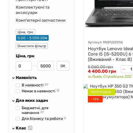
Комплектуючі та
аксесуари
Комп'ютерні запчастини
Ціна, грн:
0.00 – 5 000.00
Артикул: RNB1223906
Очистити фільтр
Ноутбук Lenovo Idea
Core i5 (i5-5200U) 6
Ціна, грн
(Вживаний - Клас B)
Від Ціна, грн
До Ціна, грн
ОК
5 060.00 грн
4 400.00 грн
м.Львів, Стрийська 202
Наявність
В наявності
20
Немає в наявності
12
РОЗПРОДАЖ
−13%
Для яких задач
Бюджетні, для
навчання
27
Для бізнесу та роботи
2
Клас