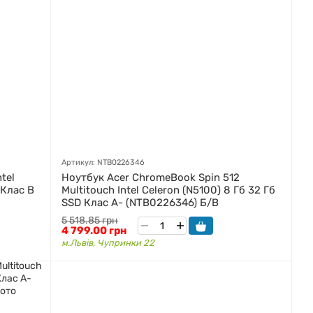
Артикул: NTB0226346
tel
Ноутбук Acer ChromeBook Spin 512
 Клас B
Multitouch Intel Celeron (N5100) 8 Гб 32 Гб
SSD Клас A- (NTB0226346) Б/В
5 518.85 грн
4 799.00 грн
м.Львів, Чупринки 22