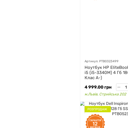
Артикул: PTB0323499
Ноутбук HP EliteBook
i5 (i5-3340M) 4 Гб 1
Клас A-)
4 999.00 грн
м.Львів, Стрийська 202
РОЗПРОДАЖ