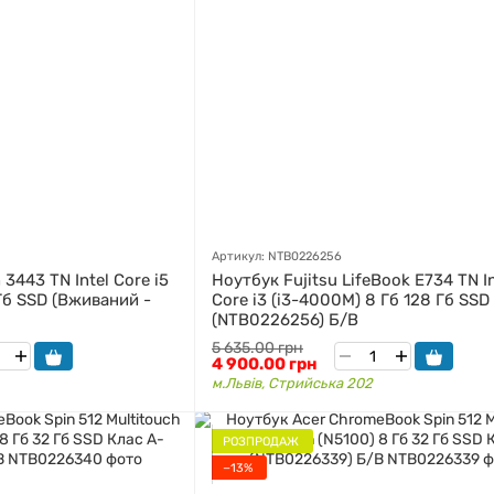
Артикул: NTB0226256
 3443 TN Intel Core i5
Ноутбук Fujitsu LifeBook E734 TN In
 Гб SSD (Вживаний -
Core i3 (i3-4000M) 8 Гб 128 Гб SSD
(NTB0226256) Б/В
5 635.00 грн
4 900.00 грн
м.Львів, Стрийська 202
РОЗПРОДАЖ
−13%