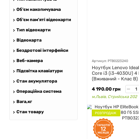
Об'єм накопичувача
Об'єм пам'яті відеокарти
Тип відеокарти
Відеокарта
Бездротові інтерфейси
Веб-камера
Артикул: PTB0223240
Ноутбук Lenovo Idea
Підсвітка клавіатури
Core i3 (i3-4030U) 4
(Вживаний - Клас B)
Стан акумулятора
4 190.00 грн
Операційна система
м.Львів, Стрийська 202
Вага,кг
Стан товару
РОЗПРОДАЖ