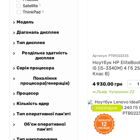
Satellite
1
ThinkPad
4
Модель
Діагональ дисплея
Тип дисплея
Роздільна здатність
Артикул: PTB1022335
дисплея
Ноутбук HP EliteBook
Серія процесора
i5 (i5-3340M) 4 Гб 2
Клас B)
Покоління
процесора(генерація)
4 930.00 грн
м.Львів, Чупринки 22
Процесор
Кількість ядер
РОЗПРОДАЖ
Тип оперативної пам'яті
Об'єм оперативної
пам'яті
Тип накопичувача