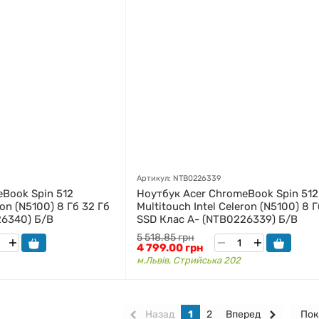
Артикул: NTB0226339
Book Spin 512
Ноутбук Acer ChromeBook Spin 512
ron (N5100) 8 Гб 32 Гб
Multitouch Intel Celeron (N5100) 8 
26340) Б/В
SSD Клас A- (NTB0226339) Б/В
5 518.85 грн
4 799.00 грн
м.Львів, Стрийська 202
Назад
1
2
Вперед
Пок