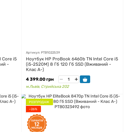
Артикул: PTB1022539
 Core i5
Ноутбук HP ProBook 6460b TN Intel Core i5
ий -
(i5-2520M) 8 Гб 120 Гб SSD (Вживаний -
Клас A-)
4 399.00 грн
м.Львів, Стрийська 202
РОЗПРОДАЖ
−26%