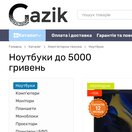
Перейти до основного контенту
Каталог
Оплата і доставка
Гарантія та по
Головна
Каталог
Комп'ютерна техніка
Ноутбуки
Ноутбуки до 5000
гривень
Ноутбуки
РОЗПРОДАЖ
Комп'ютери
−13%
Монітори
Планшети
Моноблоки
Проєктори
Принтери і БФП