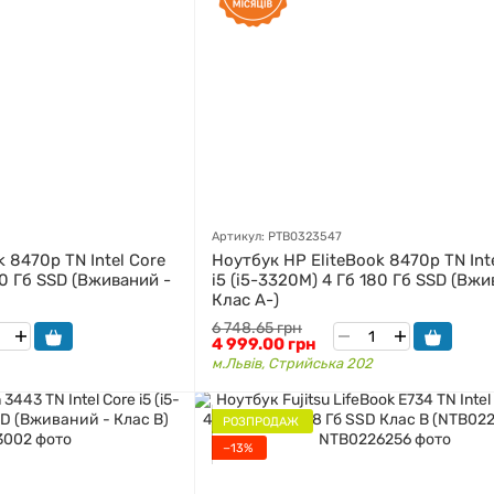
Артикул: PTB0323547
 8470p TN Intel Core
Ноутбук HP EliteBook 8470p TN Int
80 Гб SSD (Вживаний -
i5 (i5-3320M) 4 Гб 180 Гб SSD (Вжи
Клас A-)
6 748.65 грн
4 999.00 грн
м.Львів, Стрийська 202
РОЗПРОДАЖ
−13%