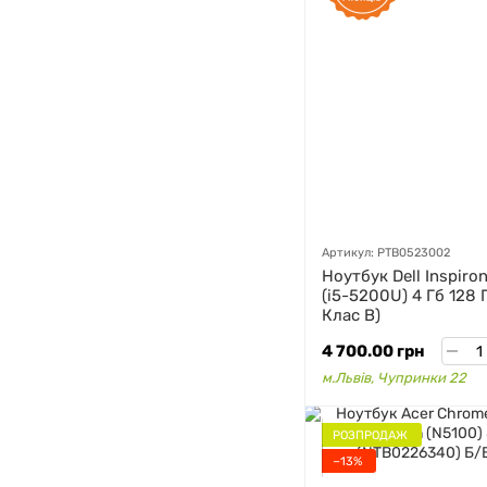
Артикул: PTB0523002
Ноутбук Dell Inspiron
(i5-5200U) 4 Гб 128
Клас B)
4 700.00 грн
м.Львів, Чупринки 22
РОЗПРОДАЖ
−13%