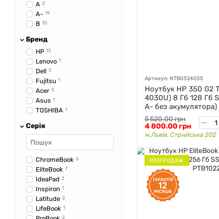
A
2
A-
19
B
10
Бренд
HP
13
Lenovo
7
Dell
3
Артикул: NTB0324035
Fujitsu
1
Ноутбук HP 350 G2 TN 
Acer
5
4030U) 8 Гб 128 Гб 
Asus
1
A- без акумулятора)
TOSHIBA
1
5 520.00 грн
Серія
4 800.00 грн
м.Львів, Стрийська 202
ChromeBook
6
РОЗПРОДАЖ
EliteBook
7
IdeaPad
2
Inspiron
1
Latitude
2
LifeBook
1
ProBook
2