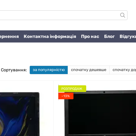
вернення
Контактна інформація
Про нас
Блог
Відгук
Сортування:
за популярністю
спочатку дешевше
спочатку до
РОЗПРОДАЖ
−13%