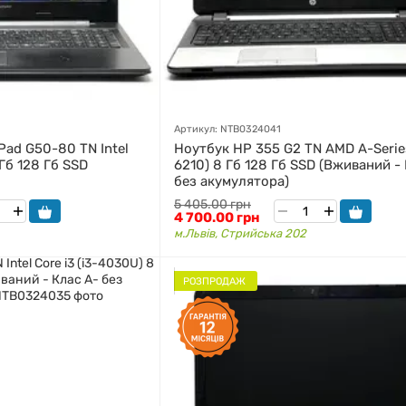
Артикул: NTB0324041
Pad G50-80 TN Intel
Ноутбук HP 355 G2 TN AMD A-Serie
 Гб 128 Гб SSD
6210) 8 Гб 128 Гб SSD (Вживаний -
без акумулятора)
5 405.00 грн
4 700.00 грн
м.Львів, Стрийська 202
РОЗПРОДАЖ