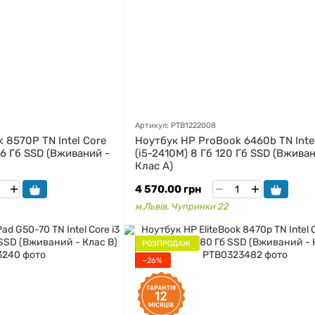
Артикул: PTB1222008
 8570P TN Intel Core
Ноутбук HP ProBook 6460b TN Intel
56 Гб SSD (Вживаний -
(i5-2410M) 8 Гб 120 Гб SSD (Вживан
Клас A)
4 570.00 грн
м.Львів, Чупринки 22
РОЗПРОДАЖ
−26%