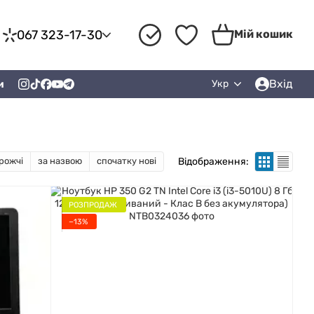
067 323-17-30
Мій кошик
Вхід
и
Укр
Відображення:
рожчі
за назвою
спочатку нові
РОЗПРОДАЖ
−13%