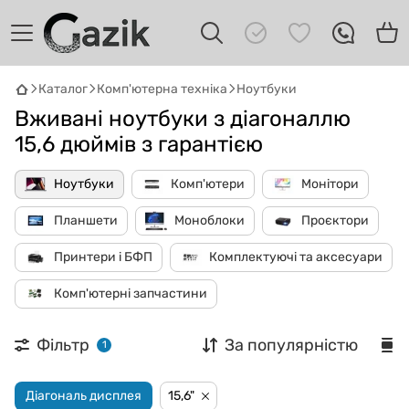
Каталог
Комп'ютерна техніка
Ноутбуки
Вживані ноутбуки з діагоналлю
15,6 дюймів з гарантією
Ноутбуки
Комп'ютери
Монітори
Планшети
Моноблоки
Проєктори
GAZIK
AI
Принтери і БФП
Комплектуючі та аксесуари
Онлайн · пошук техніки
Комп'ютерні запчастини
Привіт! 👋 Я Gazik AI — допоможу
підібрати вживану комп'ютерну техніку.
Фільтр
За популярністю
1
Що шукаєш?
Діагональ дисплея
15,6"