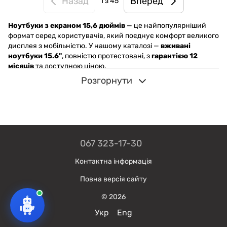
Назад
Вперед
1
з 45
Ноутбуки з екраном 15,6 дюймів
— це найпопулярніший
формат серед користувачів, який поєднує комфорт великого
дисплея з мобільністю. У нашому каталозі —
вживані
ноутбуки 15.6"
, повністю протестовані, з
гарантією 12
місяців
та доступною ціною.
Розгорнути
📐 Переваги діагоналі 15.6":
зручно працювати з документами, браузером, поштою
комфортно дивитись відео або брати участь в онлайн-
зустрічах
оптимальний формат для навчання, роботи та
067 323-17-30
домашнього користування
Контактна інформація
🔍 Найчастіше шукають:
Повна версія сайту
ноутбук 15.6 для навчання (школярі, студенти)
© 2026
офісний ноутбук із Windows 10/11
Укр
Eng
ноутбук для перегляду фільмів, YouTube, соцмереж