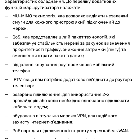
характеристик обладнання. До переліку додаткових
функцій маршрутизатора належать:
MU-MIMO технологія, яка дозволяє виділяти незалежні
смуги для кожного пристрою який підключений до
мережі;
QoS, яка представляє цілий пакет технологій, які
забезпечує стабільність мережі за рахунок визначення
пріоритетності трафіку, зниження затримки (пінгу) та
зменшення втрати пакетів даних;
віддалене керування роутером через мобільний
телефон;
IPTV, якщо вам потрібно додатково під'єднати до роутера
телевізор;
резервне підключення, для використання 2-х
провайдерів або коли необхідно одночасно підключати
кабель та модем;
вбудована віртуальна мережа VPN, для надійного
захисту інтернет-з’єднання;
PoE порт для підключення інтернету через кабель WAN.