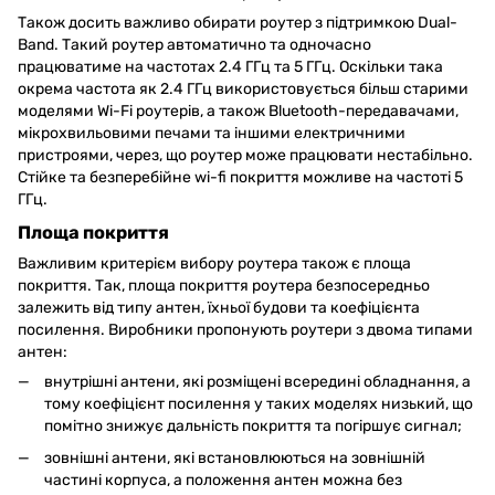
Також досить важливо обирати роутер з підтримкою Dual-
Band. Такий роутер автоматично та одночасно
працюватиме на частотах 2.4 ГГц та 5 ГГц. Оскільки така
окрема частота як 2.4 ГГц використовується більш старими
моделями Wi-Fi роутерів, а також Bluetooth-передавачами,
мікрохвильовими печами та іншими електричними
пристроями, через, що роутер може працювати нестабільно.
Стійке та безперебійне wi-fi покриття можливе на частоті 5
ГГц.
Площа покриття
Важливим критерієм вибору роутера також є площа
покриття. Так, площа покриття роутера безпосередньо
залежить від типу антен, їхньої будови та коефіцієнта
посилення. Виробники пропонують роутери з двома типами
антен:
внутрішні антени, які розміщені всередині обладнання, а
тому коефіцієнт посилення у таких моделях низький, що
помітно знижує дальність покриття та погіршує сигнал;
зовнішні антени, які встановлюються на зовнішній
частині корпуса, а положення антен можна без