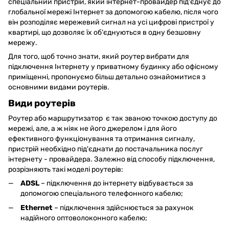
спеціальний пристрій, який інтернет-провайдер під'єднує до
глобальної мережі Інтернет за допомогою кабелю, після чого
він розподіляє мережевий сигнал на усі цифрові пристрої у
квартирі, що дозволяє їх об'єднуються в одну безшовну
мережу.
Для того, щоб точно знати, який роутер вибрати для
підключення Інтернету у приватному будинку або офісному
приміщенні, пропонуємо більш детально ознайомитися з
основними видами роутерів.
Види роутерів
Роутер або маршрутизатор є так званою точкою доступу до
мережі, але, а ж ніяк не його джерелом і для його
ефективного функціонування та отримання сигналу,
пристрій необхідно під'єднати до постачальника послуг
інтернету - провайдера. Залежно від способу підключення,
розрізняють такі моделі роутерів:
ADSL
– підключення до інтернету відбувається за
допомогою спеціального телефонного кабелю;
Ethernet
– підключення здійснюється за рахунок
надійного оптоволоконного кабелю;