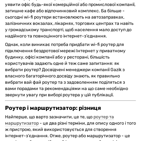
уявити офіс будь-якої комерційної або промислової компанії,
затишне кафе або відпочинковий комплекс. Ба більше -
сьогодні wi-fi роутери встановлюють на автозаправках,
залізничних вокзалах, лікарнях, торгових центрах та навіть
у громадському транспорті, щоб населення мало доступ до
надійного та повноцінного інтернет-з’єднання.
Однак, коли виникає потреба придбати wi-fi роутер для
підключення бездротової мережі Інтернет у приватному
будинку, офісі компанії або у ресторані, більшість
користувачів задають одне й теж саме запитання: як
вибрати роутер? Досвідчені менеджери компанії Gazik з
власного багаторічного досвіду знають, як правильно
вибрати вай фай роутер та з задоволенням поділяться з
вами порадами та рекомендаціями на що саме необхідно
звернути увагу при виборі роутера у цій публікації.
Роутер і маршрутизатор: різниця
Найперше, що варто зазначити, це те, що
роутер та
маршрутизатор
- це два різні терміни, для опису одного і того
ж пристрою, який використовується для створення
інтернет-з’єднання. Отже, роутер або маршрутизатор - це