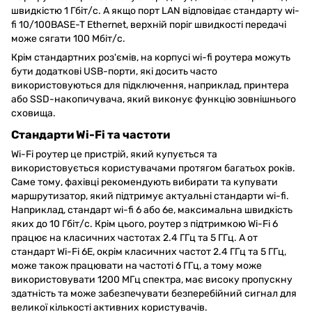
швидкістю 1 Гбіт/с. А якщо порт LAN відповідає стандарту wi-
fi 10/100BASE-T Ethernet, верхній поріг швидкості передачі
може сягати 100 Мбіт/с.
Крім стандартних роз'ємів, на корпусі wi-fi роутера можуть
бути додаткові USB-порти, які досить часто
використовуються для підключення, наприклад, принтера
або SSD-накопичувача, який виконує функцію зовнішнього
сховища.
Стандарти Wi-Fi та частоти
Wi-Fi роутер це пристрій, який купується та
використовується користувачами протягом багатьох років.
Саме тому, фахівці рекомендують вибирати та купувати
маршрутизатор, який підтримує актуальні стандарти wi-fi.
Наприклад, стандарт wi-fi 6 або 6е, максимальна швидкість
яких до 10 Гбіт/с. Крім цього, роутер з підтримкою Wi-Fi 6
працює на класичних частотах 2.4 ГГц та 5 ГГц. А от
стандарт Wi-Fi 6E, окрім класичних частот 2.4 ГГц та 5 ГГц,
може також працювати на частоті 6 ГГц, а тому може
використовувати 1200 МГц спектра, має високу пропускну
здатність та може забезпечувати безперебійний сигнал для
великої кількості активних користувачів.