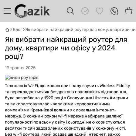
Блог
Як вибрати найкращий роутер для дому, квартири чи 
Як вибрати найкращий роутер для
дому, квартири чи офісу у 2024
році?
GAZIK
AI
Онлайн · пошук техніки
19 травня 2025
Привіт! 👋 Я Gazik AI — допоможу
підібрати вживану комп'ютерну техніку.
Технологія Wi-Fi, що мовою оригіналу звучить Wireless Fidelity
Що шукаєш?
та перекладається як бездротова правдивість відтворення,
була розроблена у 1990 році в Сполучених Штатах Америки
та використовувалась великими корпоративними
компаніями Кремнієвої долини як локальна інтернет-
мережа. З кожним роком wi-fi мережа набирала шаленої
популярності по всьому світу і сьогодні нею користуються
десятки тисяч задоволених користувачів у кожному місті.
Без wi-fi роутера, який роздає швидкий Інтернет, важко