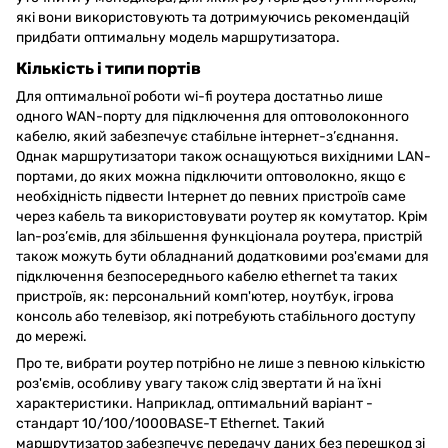
які вони використовують та дотримуючись рекомендацій
придбати оптимальну модель маршрутизатора.
Кількість і типи портів
Для оптимальної роботи wi-fi роутера достатньо лише
одного WAN-порту для підключення для оптоволоконного
кабелю, який забезпечує стабільне інтернет-з’єднання.
Однак маршрутизатори також оснащуються вихідними LAN-
портами, до яких можна підключити оптоволокно, якщо є
необхідність підвести Інтернет до певних пристроїв саме
через кабель та використовувати роутер як комутатор. Крім
lan-роз’ємів, для збільшення функціонала роутера, пристрій
також можуть бути обладнаний додатковими роз'ємами для
підключення безпосереднього кабелю ethernet та таких
пристроїв, як: персональний комп'ютер, ноутбук, ігрова
консоль або телевізор, які потребують стабільного доступу
до мережі.
Про те, вибрати роутер потрібно не лише з певною кількістю
роз'ємів, особливу увагу також слід звертати й на їхні
характеристики. Наприклад, оптимальний варіант -
стандарт 10/100/1000BASE-T Ethernet. Такий
маршрутизатор забезпечує передачу даних без перешкод зі