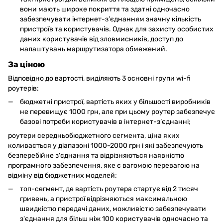
вони мають широке покриття та здатні одночасно
забезпечувати інтернет-з’єднанням значну кількість
пристроїв та користувачів. Однак для захисту особистих
даних користувачів від зловмисників, доступ до
налаштувань маршрутизатора обмежений.
За ціною
Відповідно до вартості, виділяють 3 основні групи wi-fi
роутерів:
бюджетні пристрої, вартість яких у більшості виробників
не перевищує 1000 грн, але при цьому роутер забезпечує
базові потреби користувачів в інтернет-з’єднанні;
роутери середньобюджетного сегмента, ціна яких
коливається у діапазоні 1000-2000 грн і які забезпечують
безперебійне з'єднання та відрізняються наявністю
програмного забезпечення, яке є вагомою перевагою на
відміну від бюджетних моделей;
топ-сегмент, де вартість роутера стартує від 2 тисяч
гривень, а пристрої відрізняються максимальною
швидкістю передачі даних, можливістю забезпечувати
з'єднання для більш ніж 100 користувачів одночасно та