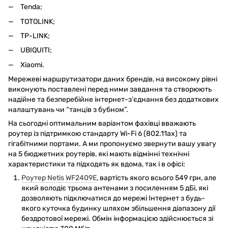
Tenda;
TOTOLINK;
TP-LINK;
UBIQUITI;
Xiaomi.
Мережеві маршрутизатори даних брендів, на високому рівні
виконують поставлені перед ними завдання та створюють
надійне та безперебійне інтернет-з’єднання без додаткових
налаштувань чи “танців з бубном”.
На сьогодні оптимальним варіантом фахівці вважають
роутер із підтримкою стандарту Wi-Fi 6 (802.11ax) та
гігабітними портами. А ми пропонуємо звернути вашу увагу
на 5 бюджетних роутерів, які мають відмінні технічні
характеристики та підходять як вдома, так і в офісі:
Роутер Netis WF2409E
, вартість якого всього 549 грн, але
який володіє трьома антенами з посиленням 5 дБі, які
дозволяють підключатися до мережі Інтернет з будь-
якого куточка будинку шляхом збільшення діапазону дії
бездротової мережі. Обмін інформацією здійснюється зі