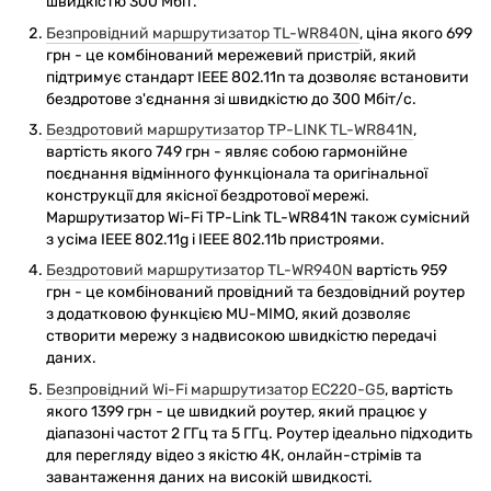
швидкістю 300 Мбіт.
Безпровідний маршрутизатор TL-WR840N
, ціна якого 699
грн - це комбінований мережевий пристрій, який
підтримує стандарт IEEE 802.11n та дозволяє встановити
бездротове з'єднання зі швидкістю до 300 Мбіт/с.
Бездротовий маршрутизатор TP-LINK TL-WR841N
,
вартість якого 749 грн - являє собою гармонійне
поєднання відмінного функціонала та оригінальної
конструкції для якісної бездротової мережі.
Маршрутизатор Wi-Fi TP-Link TL-WR841N також сумісний
з усіма IEEE 802.11g і IEEE 802.11b пристроями.
Бездротовий маршрутизатор TL-WR940N
вартість 959
грн - це комбінований провідний та бездовідний роутер
з додатковою функцією MU-MIMO, який дозволяє
створити мережу з надвисокою швидкістю передачі
даних.
Безпровідний Wi-Fi маршрутизатор EC220-G5
, вартість
якого 1399 грн - це швидкий роутер, який працює у
діапазоні частот 2 ГГц та 5 ГГц. Роутер ідеально підходить
для перегляду відео з якістю 4К, онлайн-стрімів та
завантаження даних на високій швидкості.