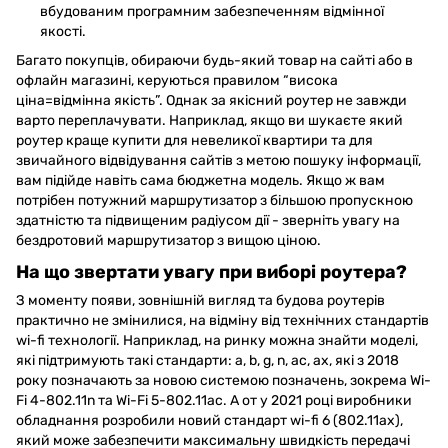
вбудованим програмним забезпеченням відмінної
якості.
Багато покупців, обираючи будь-який товар на сайті або в
офлайн магазині, керуються правилом “висока
ціна=відмінна якість”. Однак за якісний роутер не завжди
варто переплачувати. Наприклад, якщо ви шукаєте який
роутер краще купити для невеликої квартири та для
звичайного відвідування сайтів з метою пошуку інформації,
вам підійде навіть сама бюджетна модель. Якщо ж вам
потрібен потужний маршрутизатор з більшою пропускною
здатністю та підвищеним радіусом дії - зверніть увагу на
бездротовий маршрутизатор з вищою ціною.
На що звертати увагу при виборі роутера?
З моменту появи, зовнішній вигляд та будова роутерів
практично не змінилися, на відміну від технічних стандартів
wi-fi технології. Наприклад, на ринку можна знайти моделі,
які підтримують такі стандарти: a, b, g, n, ac, ax, які з 2018
року позначають за новою системою позначень, зокрема Wi-
Fi 4-802.11n та Wi-Fi 5-802.11ac. А от у 2021 році виробники
обладнання розробили новий стандарт wi-fi 6 (802.11ax),
який може забезпечити максимальну швидкість передачі