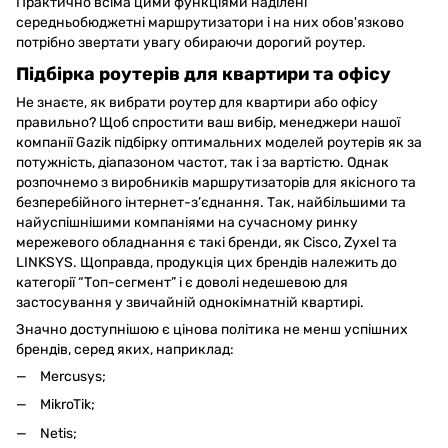
Практично всіма цими функціями наділені
середньобюджетні маршрутизатори і на них обов'язково
потрібно звертати увагу обираючи дорогий роутер.
Підбірка роутерів для квартири та офісу
Не знаєте, як вибрати роутер для квартири або офісу
правильно? Щоб спростити ваш вибір, менеджери нашої
компанії Gazik підбірку оптимальних моделей роутерів як за
потужність, діапазоном частот, так і за вартістю. Однак
розпочнемо з виробників маршрутизаторів для якісного та
безперебійного інтернет-з’єднання. Так, найбільшими та
найуспішнішими компаніями на сучасному ринку
мережевого обладнання є такі бренди, як Cisco, Zyxel та
LINKSYS. Щоправда, продукція цих брендів належить до
категорії “Топ-сегмент” і є доволі недешевою для
застосування у звичайній однокімнатній квартирі.
Значно доступнішою є цінова політика не менш успішних
брендів, серед яких, наприклад:
Mercusys;
MikroTik;
Netis;