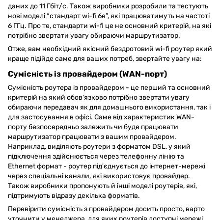
даних до 11 Гбіт/с. Також виробники розробили та тестують
нові моделі “стандарт wi-fi 6e”, які працюватимуть на частоті
6 ГГц. Про те, стандарти wi-fi це не основний критерій, на які
потрібно звертати увагу обираючи маршрутизатор.
Отже, вам необхідний якісний бездротовий wi-fi роутер який
краще підійде саме для ваших потреб, звертайте увагу на:
Сумісність із провайдером (WAN-порт)
Сумісність роутера із провайдером - це перший та основний
критерій на який обов'язково потрібно звертати увагу
обираючи передавач як для домашнього використання, так і
для застосування в офісі. Саме від характеристик WAN-
порту безпосередньо залежить чи буде працювати
маршрутизатор працювати з вашим провайдером.
Наприклад, виділяють роутери з форматом DSL, у який
підключення здійснюється через телефонну лінію та
Ethernet формат - роутер під'єднується до інтернет-мережі
через спеціальні канали, які використовує провайдер.
Також виробники пропонують й інші моделі роутерів, які,
підтримують відразу декілька форматів.
Перевірити сумісність з провайдером досить просто, варто
уточнити у менеджера, для яких роутерів доступні мережі,