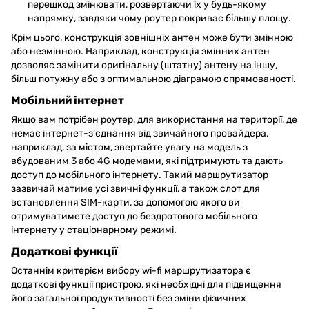
перешкод змінювати, розвертаючи їх у будь-якому
напрямку, завдяки чому роутер покриває більшу площу.
Крім цього, конструкція зовнішніх антен може бути змінною
або незмінною. Наприклад, конструкція змінних антен
дозволяє замінити оригінальну (штатну) антену на іншу,
більш потужну або з оптимальною діаграмою спрямованості.
Мобільний інтернет
Якщо вам потрібен роутер, для використання на території, де
немає інтернет-з’єднання від звичайного провайдера,
наприклад, за містом, звертайте увагу на модель з
вбудованим 3 або 4G модемами, які підтримують та дають
доступ до мобільного інтернету. Такий маршрутизатор
зазвичай матиме усі звичні функції, а також слот для
встановлення SIM-карти, за допомогою якого ви
отримуватимете доступ до бездротового мобільного
інтернету у стаціонарному режимі.
Додаткові функції
Останнім критерієм вибору wi-fi маршрутизатора є
додаткові функції пристрою, які необхідні для підвищення
його загальної продуктивності без зміни фізичних