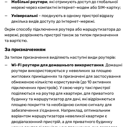
Мобільні роутери
, які отримують доступ до глобальної
мережі через компактні інтернет-модем або SIM-картку;
Універсальні
– поєднують в одному пристрої відразу
декілька видів доступу до Інтернет-мережі.
Окрім способу підключення роутера або маршрутизатора до
мережі, розрізняють пристрої також за типом призначення
та вартістю.
За призначенням
За типом призначення виділяють наступні види роутерів:
Wi-
Fi роутери для домашнього використання
. Домашні
роутери використовуються у невеликих за площею
житлових приміщеннях та призначені для застосування
обмеженою кількістю користувачів (до 10 активних
підключених пристроїв). У свою чергу такі пристрої
поділяються на роутер для квартири, для приватного
будинку та маршрутизатор для дачі, які відрізняються
площею покриття та необхідною силою сигналу для
забезпечення з'єднання. Наприклад, оптимальним
варіантом маршрутизатора невеликої квартири є
дводіапазонний пристрій, а для приватного будинку