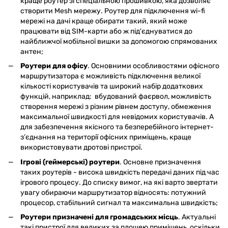
краще роутер зі спеціальною прошивкою, яка дозволяє
створити Mesh мережу. Роутер для підключення wi-fi
мережі на дачі краще обирати такий, який може
працювати від SIM-карти або ж під'єднуватися до
найближчої мобільної вишки за допомогою спрямованих
антен;
Роутери для офісу
. Основними особливостями офісного
маршрутизатора є можливість підключення великої
кількості користувачів та широкий набір додаткових
функцій, наприклад: вбудований фаєрвол, можливість
створення мережі з різним рівнем доступу, обмеження
максимальної швидкості для невідомих користувачів. А
для забезпечення якісного та безперебійного інтернет-
з’єднання на території офісних приміщень, краще
використовувати дротові пристрої.
Ігрові (геймерські) роутери
. Основне призначення
таких роутерів - висока швидкість передачі даних під час
ігрового процесу. До списку вимог, на які варто звертати
увагу обираючи маршрутизатор відносять: потужний
процесор, стабільний сигнал та максимальна швидкість;
Роутери призначені для громадських місць
. Актуальні
такі пристрої для великих за площею приміщень, оскільки