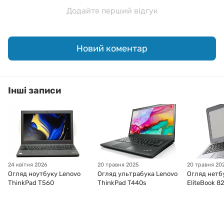
Додайте перший відгук
Новий коментар
Інші записи
24 квітня 2026
20 травня 2025
20 травня 20
Огляд ноутбуку Lenovo
Огляд ультрабука Lenovo
Огляд нетб
ThinkPad T560
ThinkPad T440s
EliteBook 8