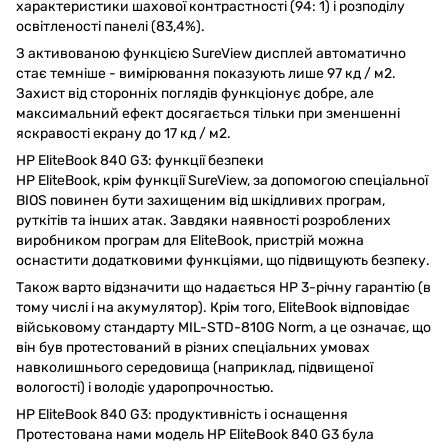
характеристики шахової контрастності (94: 1) і розподілу
освітленості панелі (83,4%).
З активованою функцією SureView дисплей автоматично
стає темніше - вимірювання показують лише 97 кд / м2.
Захист від сторонніх поглядів функціонує добре, але
максимальний ефект досягається тільки при зменшенні
яскравості екрану до 17 кд / м2.
HP EliteBook 840 G3: функції безпеки
HP EliteBook, крім функції SureView, за допомогою спеціальної
BIOS повинен бути захищеним від шкідливих програм,
руткітів та інших атак. Завдяки наявності розроблених
виробником програм для EliteBook, пристрій можна
оснастити додатковими функціями, що підвищують безпеку.
Також варто відзначити що надається HP 3-річну гарантію (в
тому числі і на акумулятор). Крім того, EliteBook відповідає
військовому стандарту MIL-STD-810G Norm, а це означає, що
він був протестований в різних спеціальних умовах
навколишнього середовища (наприклад, підвищеної
вологості) і володіє ударопрочностью.
HP EliteBook 840 G3: продуктивність і оснащення
Протестована нами модель HP EliteBook 840 G3 була