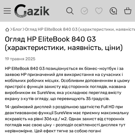
Блог
Огляд HP EliteBook 840 G3 (характеристики, наявність
GAZIK
AI
Онлайн · пошук техніки
Огляд HP EliteBook 840 G3
(характеристики, наявність, ціни)
Привіт! 👋 Я Gazik AI — допоможу
19 травня 2025
підібрати вживану комп'ютерну техніку.
Що шукаєш?
HP EliteBook 840 G3 позиціонується як бізнес-ноутбук і за
заявою HP призначений для використання на сучасних і
мобільних робочих місцях. Особливим доповненням в цьому
пристрої є функція захисту від сторонніх поглядів, названа
виробником як SureView, яка ускладнює перегляд вмісту
екрану з кутів огляду, що перевищують 35 градусів.
14-дюймовий дисплей з роздільною здатністю Full HD при
деактивованою функції SureView має приємну максимальну
яскравість на рівні 306 кд / м2. Однак захист від сторонніх
поглядів має свою ціну - розподіл освітленості дисплея тут
нерівномірне. Цей ефект тягне за собою погані