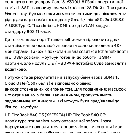
оснащена процесором Core i5-6300U, 8 Гбайт оперативної
пам'яті і SSD-накопичувачем місткістю 128 Гбайт. При цьому
бізнес-ноутбук має такими можливостями для підключень:
рідер для карт пам'яті стандарту Smart / microSD, 2xUSB 3.0
A, USB Typ-C, Thunderbolt, HDMI-вихід і WLAN-модуль
стандарту 802.11 «ac».
До того ж через порт Thunderbolt можна підключити док-
станцію, наприклад, щоб управляти одночасно двома 4К-
моніторами. Також в док-станції знаходяться Ethernet-порт і
інші USB-роз'єми. Ноутбук готовий до роботи і з SIM-
картами, але модуль LTE / HSDPA + потрібно буде замовляти
додатково.
Потужність за результатами запуску бенчмарка 3DMark:
Cloud Gate (5307 балів) є відповідною рівню
використовуваних компонентом. Для порівняння: MacBook
Pro отримав 7616 балів. Таким чином, продуктивність
задовольняє всі вимогам, які можуть бути пред'явлені до
бізнес-ноутбука.
HP EliteBook 840 G3 (X2F52EA) HP EliteBook 840 G3:
клавіатура, тривалість часу автономної роботи і вага
Корпус може похвалитися гарною якістю виконання і має
шикарну, типову для бізнес-класу поверхню. Клавіатура