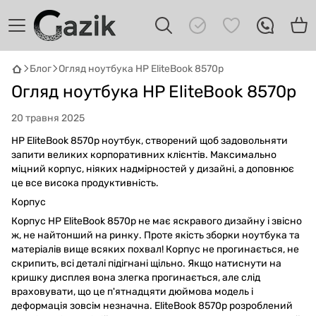
Блог
Огляд ноутбука HP EliteBook 8570p
GAZIK
AI
Огляд ноутбука HP EliteBook 8570p
Онлайн · пошук техніки
20 травня 2025
Привіт! 👋 Я Gazik AI — допоможу
HP EliteBook 8570p ноутбук, створений щоб задовольняти
підібрати вживану комп'ютерну техніку.
запити великих корпоративних клієнтів. Максимально
Що шукаєш?
міцний корпус, ніяких надмірностей у дизайні, а доповнює
це все висока продуктивність.
Корпус
Корпус HP EliteBook 8570p не має яскравого дизайну і звісно
ж, не найтонший на ринку. Проте якість зборки ноутбука та
матеріалів вище всяких похвал! Корпус не прогинається, не
скрипить, всі деталі підігнані щільно. Якщо натиснути на
кришку дисплея вона злегка прогинається, але слід
враховувати, що це п'ятнадцяти дюймова модель і
деформація зовсім незначна. EliteBook 8570p розроблений