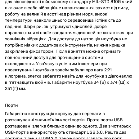
для відповідності військовому стандарту MIL-STD 810G який
включає в себе вібраційне навантаження, захист від пилу,
роботу на великій висоті над рівнем моря, високі
температури навколишнього середовища і стійкість до
падіння. Шарніри, які утримують дисплей, добре
справляються зі своїм завданням, дисплей не хитається при
зовнішніх вібраціях. Для доступу до нутрощів ноутбука не
потрібно ніяких додаткових інструментів, нижня кришка
закріплена фіксатором. Після її зняття можна отримати
повноцінний доступ для прочищення системи
охолодження. У зв'язку з усім цим інженери при
проектуванні ноутбука зовсім забули про вагу 2,91
кілограма, злегка забагато навіть для ноутбука з діагоналлю
в п'ятнадцять дюймів. Габарити ноутбука 34 (В) x 374 (Ш) x
251 (Г) мм.
Порти
Габаритна конструкція корпусу дає переваги в
розташуванні значної кількості портів. Проте порти USB
розташовані злегка близько один до одного. Два з чотирьох
USB-портів використовують стандарт USB 3.0. Решта два
доступні тільки з USB 2.0, також варто згадати про порт