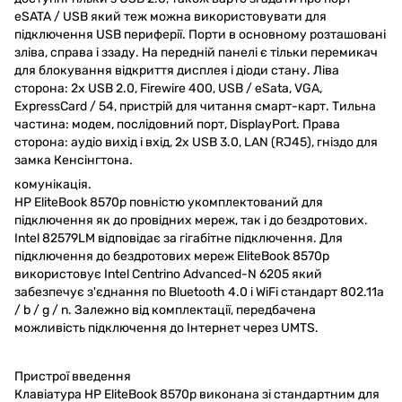
eSATA / USB який теж можна використовувати для
підключення USB периферії. Порти в основному розташовані
зліва, справа і ззаду. На передній панелі є тільки перемикач
для блокування відкриття дисплея і діоди стану. Ліва
сторона: 2x USB 2.0, Firewire 400, USB / eSata, VGA,
ExpressCard / 54, пристрій для читання смарт-карт. Тильна
частина: модем, послідовний порт, DisplayPort. Права
сторона: аудіо вихід і вхід, 2x USB 3.0, LAN (RJ45), гніздо для
замка Кенсінгтона.
комунікація.
HP EliteBook 8570p повністю укомплектований для
підключення як до провідних мереж, так і до бездротових.
Intel 82579LM відповідає за гігабітне підключення. Для
підключення до бездротових мереж EliteBook 8570p
використовує Intel Centrino Advanced-N 6205 який
забезпечує з'єднання по Bluetooth 4.0 і WiFi стандарт 802.11a
/ b / g / n. Залежно від комплектації, передбачена
можливість підключення до Інтернет через UMTS.
Пристрої введення
Клавіатура HP EliteBook 8570p виконана зі стандартним для