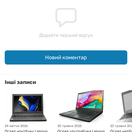
Додайте перший відгук
Новий коментар
Інші записи
24 квітня 2026
20 травня 2025
20 травня 20
Огляд ноутбуку Lenovo
Огляд ультрабука Lenovo
Огляд нетб