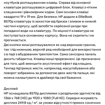
ноутбуків розташуванням клавіш. Справа від основної
клавіатури розташувався цифровий блок. Клавіші з чітким
клацанням і рівномірним ходом. Самі основні клавіші
квадратні 19 х 19 мм. Для безпеки, HP додали в EliteBook
8570p клавіатуру із захистом від бризок і зливом в нижній
частині корпусу, щоб запобігти серйозної шкоди при
попаданні води на клавіатуру. По міцності клавіатура не
поступається основному корпусу. Вона не скрипить і не
прогинається.
Дві кнопки миші розташувалися як над верхньою гранню,
так і під нижньою, верхній ряд необхідний для використання
з в парі з вбудованим трекпоінтом. Сама сенсорна панель
досить габаритна. Клавіші миші прорезинені. Це призначено
для того, щоб зменшити акустичний ефект від клацань.
Тачпад підтримує жести, наприклад, масштабування або
поворот зображень за допомогою двох жестів пальця, які
можна налаштувати в драйвері під свої бажання.
Дисплей
HP оснащувала 8570p дисплеями з роздільною здатністю від
1366 х 768 (HD) до 1920 х 1080 (Full HD). Середня яскравість
дисплея 249,8 кд / м², за умови відсутності прямих сонячних