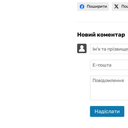
Поширити
По
Новий коментар
Надіслати