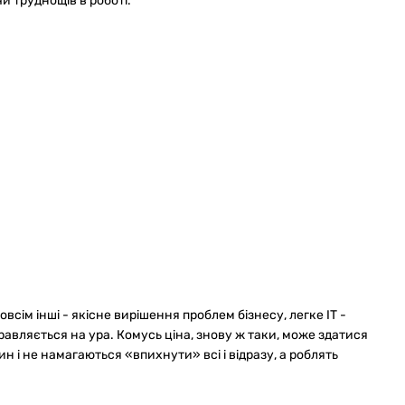
и труднощів в роботі.
овсім інші - якісне вирішення проблем бізнесу, легке ІТ -
авляється на ура. Комусь ціна, знову ж таки, може здатися
ин і не намагаються «впихнути» всі і відразу, а роблять