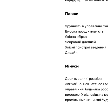
кардрідер. Таким чином, і
Плюси
Зручність в управлінні фа
Висока продуктивність
Якісна збірка
Яскравий дисплей
Якісні пристрої введення
Дизайн
Мінуси
Досить великі розміри
Звичайно, Dell Latitude E6
управління, будь-яка роб
високою. У відповідь на ц
профільні машини, які буду