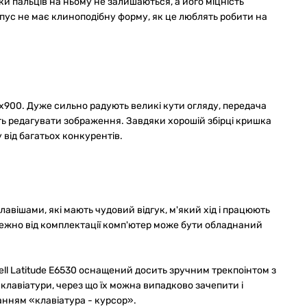
тки пальців на ньому не залишаються, а його міцність
рпус не має клиноподібну форму, як це люблять робити на
900. Дуже сильно радують великі кути огляду, передача
іть редагувати зображення. Завдяки хорошій збірці кришка
 від багатьох конкурентів.
вішами, які мають чудовий відгук, м'який хід і працюють
лежно від комплектації комп'ютер може бути обладнаний
Dell Latitude E6530 оснащений досить зручним трекпоінтом з
клавіатури, через що їх можна випадково зачепити і
анням «клавіатура - курсор».