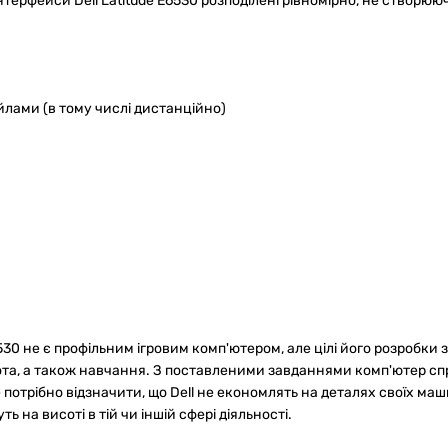
нтерфейси Dell Latitude E6530 розподілені рівномірно, не створююч
йлами (в тому числі дистанційно)
530 не є профільним ігровим комп'ютером, але цілі його розробки з
ота, а також навчання. З поставленими завданнями комп'ютер спр
е потрібно відзначити, що Dell не економлять на деталях своїх маш
ть на висоті в тій чи іншій сфері діяльності.