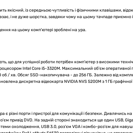
ть якісний, із середньою чутливість і фізичними клавішами, від
ковзає, і не дуже шорстка, завдяки чому на цьому тачпаде приємно
едення на цьому комп'ютері зроблені на ура.
ть, що для успішної роботи потрібен комп'ютер з високими техніч
цесором Intel Core i5-3320M. Максимальний об'єм оперативної 
 об / хв. Обсяг SSD-накопичувача - до 256 ГБ. Залежно від комплек
новлена дискретна відеокарта NVIDIA NVS 5200M з 1 ГБ графічної 
ра є різні порти і пристрої для комунікації і безпеки. Дивлячись
з'єм привід DVD. На задній стороні знаходиться ще один USB, Giga
еми охолодження, USB 3.0, роз'єм VGA і комбо-роз'єм для навушн