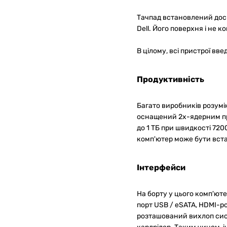
Тачпад встановлений доси
Dell. Його поверхня і не 
В цілому, всі пристрої вв
Продуктивність
Багато виробників розумію
оснащений 2х-ядерним про
до 1 ТБ при швидкості 7200
комп'ютер може бути вста
Інтерфейси
На борту у цього комп'юте
порт USB / eSATA, HDMI-ро
розташований вихлоп сист