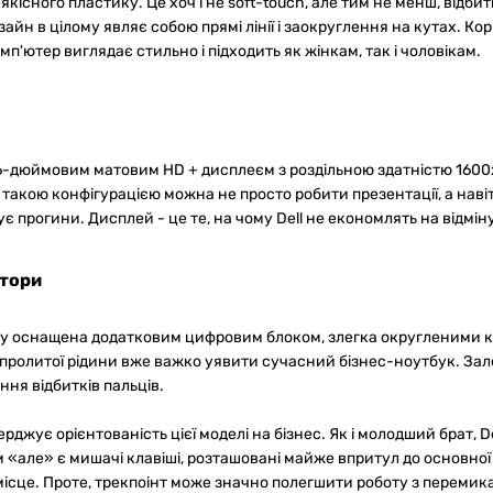
якісного пластику. Це хоч і не soft-touch, але тим не менш, відби
йн в цілому являє собою прямі лінії і заокруглення на кутах. Ко
'ютер виглядає стильно і підходить як жінкам, так і чоловікам.
6-дюймовим матовим HD + дисплеєм з роздільною здатністю 1600x
З такою конфігурацією можна не просто робити презентації, а нав
 прогини. Дисплей - це те, на чому Dell не економлять на відміну
ятори
пу оснащена додатковим цифровим блоком, злегка округленими кла
д пролитої рідини вже важко уявити сучасний бізнес-ноутбук. За
ня відбитків пальців.
ерджує орієнтованість цієї моделі на бізнес. Як і молодший брат, 
 «але» є мишачі клавіші, розташовані майже впритул до основної 
місце. Проте, трекпоінт може значно полегшити роботу з перемик