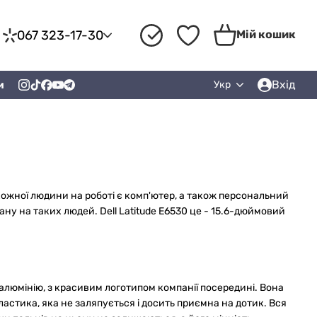
067 323-17-30
Мій кошик
Вхід
и
Укр
у кожної людини на роботі є комп'ютер, а також персональний
вану на таких людей. Dell Latitude E6530 це - 15.6-дюймовий
 алюмінію, з красивим логотипом компанії посередині. Вона
астика, яка не заляпується і досить приємна на дотик. Вся