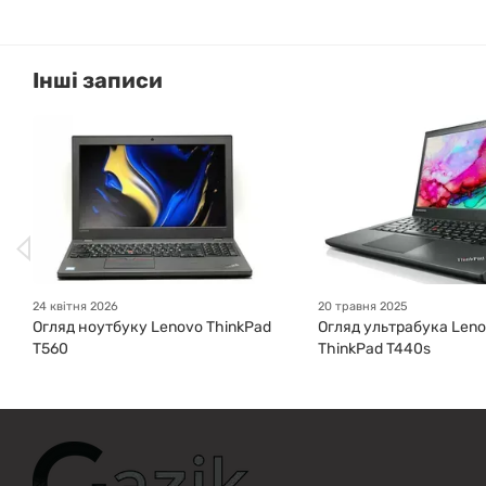
Інші записи
GAZIK
AI
Онлайн · пошук техніки
Привіт! 👋 Я Gazik AI — допоможу
підібрати вживану комп'ютерну
техніку. Що шукаєш?
24 квітня 2026
20 травня 2025
Огляд ноутбуку Lenovo ThinkPad
Огляд ультрабука Len
T560
ThinkPad T440s