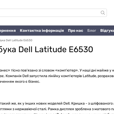
вернення
Контактна інформація
Про нас
Блог
Відгук
ука Dell Latitude E6530
ука Dell Latitude E6530
ізнес» тісно пов'язано зі словом «комп'ютер». У наші дні майже 
ює. Компанія Dell запустила лінійку комп'ютерів Latitude, розрахо
ченням якого є бізнес.
такий же, як у інших нових моделей Dell. Кришка - з шліфованого
тлями з нержавіючої сталі. Рамка дисплея зроблена з матового пл