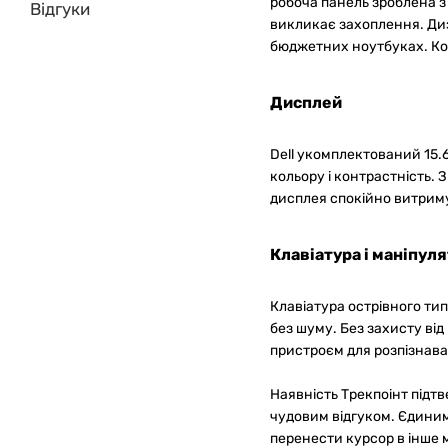
робоча панель зроблена з 
Відгуки
викликає захоплення. Диза
бюджетних ноутбуках. Комп
Дисплей
Dell укомплектований 15.
кольору і контрастність. 
дисплея спокійно витримує
Клавіатура і маніпул
Клавіатура острівного ти
без шуму. Без захисту ві
пристроєм для розпізнаван
Наявність Трекпоінт підтв
чудовим відгуком. Єдиним
перенести курсор в інше 