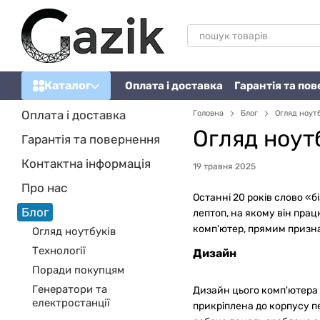
Перейти до основного контенту
Каталог
Оплата і доставка
Гарантія та по
Оплата і доставка
Головна
Блог
Огляд ноутб
Огляд ноутб
Гарантія та повернення
Контактна інформація
19 травня 2025
Про нас
Останні 20 років слово «б
Блог
лептоп, на якому він прац
комп'ютер, прямим призна
Огляд ноутбуків
Технології
Дизайн
Поради покупцям
Генератори та
Дизайн цього комп'ютера 
електростанції
прикріплена до корпусу пе