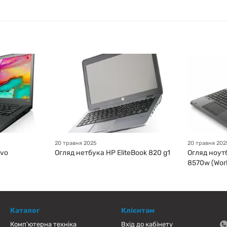
20 травня 2025
20 травня 202
ovo
Огляд нетбука HP EliteBook 820 g1
Огляд ноутб
8570w (Work
Каталог
Клієнтам
Комп'ютерна техніка
Вхід до кабінету