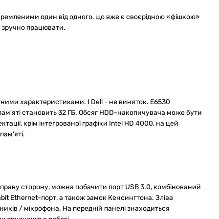
окремленими один від одного, що вже є своєрідною «фішкою»
 і зручно працювати.
ними характеристиками. І Dell - не виняток. E6530
пам'яті становить 32 ГБ. Обсяг HDD-накопичувача може бути
тації, крім інтегрованої графіки Intel HD 4000, на цей
пам'яті.
 на праву сторону, можна побачити порт USB 3.0, комбінований
bit Ethernet-порт, а також замок Кенсингтона. Зліва
иків / мікрофона. На передній панелі знаходиться